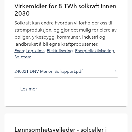
Virkemidler for 8 TWh solkraft innen
2030
Solkraft kan endre hvordan vi forholder oss til
strømproduksjon, og gjør det mulig for eiere av
boliger, yrkesbygg, kommuner, industri og
landbruket å bli egne kraftprodusenter.
Energi og klima
,
Elektrifisering
,
Energieffektivisering
,
Solstrøm
240321 DNV Menon Solrapport.pdf
Les mer
Lønnsomhetsveileder - solceller i