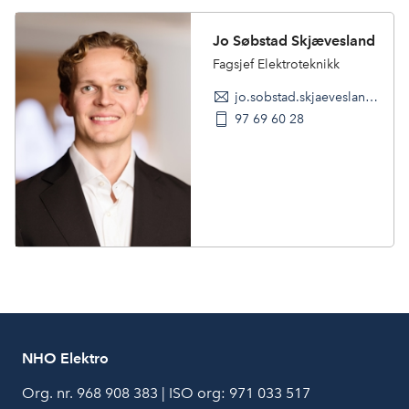
Jo Søbstad Skjævesland
Fagsjef Elektroteknikk
jo.sobstad.skjaevesland@nho.no
97 69 60 28
NHO Elektro
Org. nr. 968 908 383 | ISO org: 971 033 517