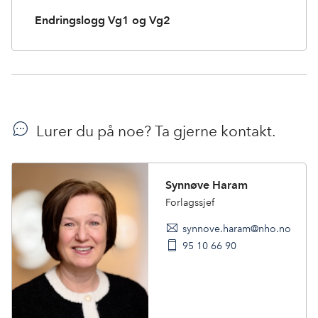
Endringslogg Vg1 og Vg2
Lurer du på noe? Ta gjerne kontakt.
Synnøve Haram
Forlagssjef
synnove.haram@nho.no
95 10 66 90