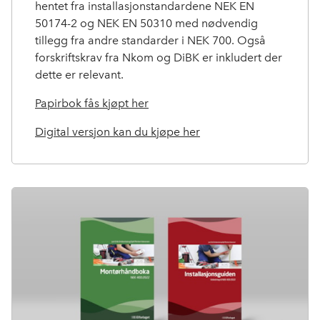
hentet fra installasjonstandardene NEK EN
50174-2 og NEK EN 50310 med nødvendig
tillegg fra andre standarder i NEK 700. Også
forskriftskrav fra Nkom og DiBK er inkludert der
dette er relevant.
Papirbok fås kjøpt her
Digital versjon kan du kjøpe her