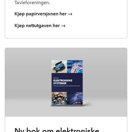
Tavleforeningen.
Kjøp papirversjonen her →
Kjøp nettutgaven her →
Ny bok om elektroniske