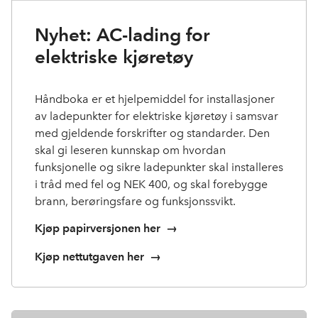
Nyhet: AC-lading for
elektriske kjøretøy
Håndb
oka er et hjelpemiddel for installasjoner
av ladepunkter for elektriske kjøretøy i samsvar
med gjeldende forskrifter og standarder.
Den
skal gi
l
eseren kunnskap om hvordan
funksjonelle og sikre ladepunkter skal installeres
i tråd med
fel
og NEK 400
, og skal forebygge
brann, berøringsfare og funksjonssvikt.
Kjøp papirversjonen her
→
Kjøp nettutgaven her
→