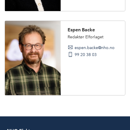
Espen Backe
Redaktør Elforlaget
espen.backe@nho.no
99 20 38 03