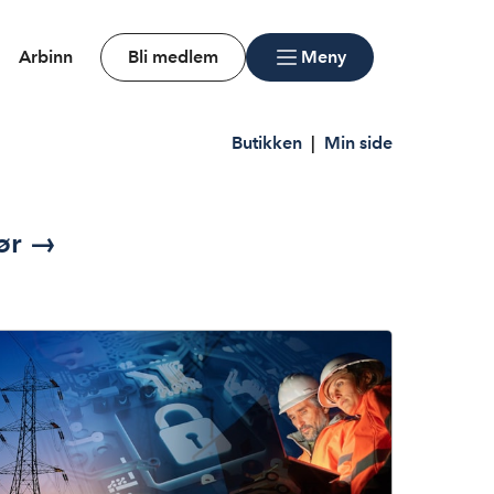
Arbinn
Bli medlem
Meny
Butikken
|
Min side
jør →