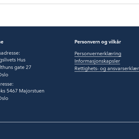
se
Personvern og vilkår
sadresse:
Personvernerklæring
slivets Hus
Informasjonskapsler
thuns gate 27
Rettighets- og ansvarserklæ
Oslo
resse:
ks 5467 Majorstuen
Oslo