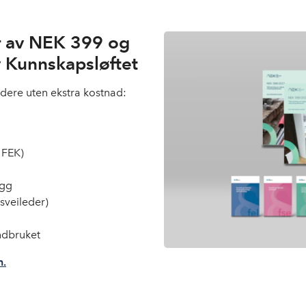
lar av NEK 399 og
 Kunnskapsløftet
dere uten ekstra kostnad:
g FEK)
egg
tsveileder)
ndbruket
n.