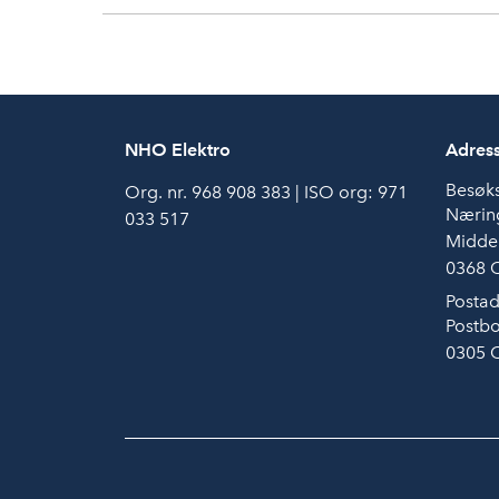
NHO Elektro
Adres
Besøk
Org. nr. 968 908 383 | ISO org: 971
Næring
033 517
Middel
0368 
Postad
Postbo
0305 