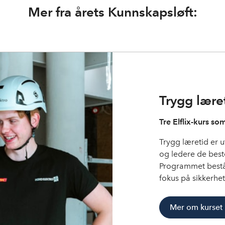
Mer fra årets Kunnskapsløft:
Trygg lære
Tre Elflix-kurs so
Trygg læretid er ut
og ledere de beste
Programmet består
fokus på sikkerhet
Mer om kurset