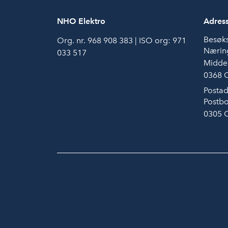
NHO Elektro
Adres
Besøk
Org. nr. 968 908 383 | ISO org: 971
Næring
033 517
Middel
0368 
Postad
Postbo
0305 