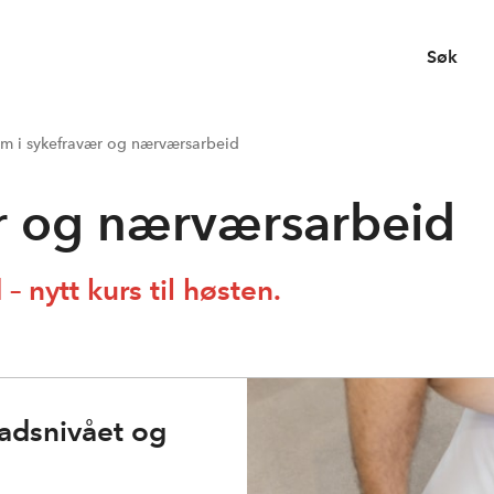
Søk
 i sykefravær og nærværsarbeid
ær og nærværsarbeid
– nytt kurs til høsten.
adsnivået og