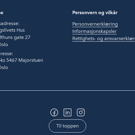
se
Personvern og vilkår
sadresse:
Personvernerklæring
slivets Hus
Informasjonskapsler
thuns gate 27
Rettighets- og ansvarserklæ
Oslo
resse:
ks 5467 Majorstuen
Oslo
Til toppen