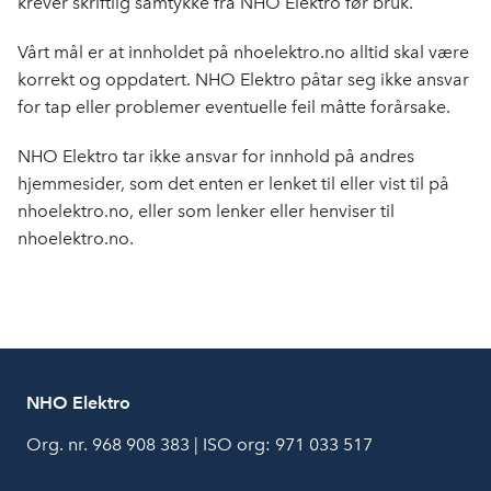
krever skriftlig samtykke fra NHO Elektro før bruk.
o
I
k
n
Vårt mål er at innholdet på nhoelektro.no alltid skal være
korrekt og oppdatert. NHO Elektro påtar seg ikke ansvar
for tap eller problemer eventuelle feil måtte forårsake.
NHO Elektro tar ikke ansvar for innhold på andres
hjemmesider, som det enten er lenket til eller vist til på
nhoelektro.no, eller som lenker eller henviser til
nhoelektro.no.
NHO Elektro
Org. nr. 968 908 383 | ISO org: 971 033 517