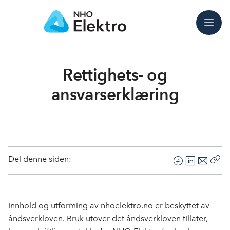
Meny
Rettighets- og
ansvarserklæring
Del denne siden:
F
L
E
Kop
a
i
-
len
c
n
p
e
k
o
Innhold og utforming av nhoelektro.no er beskyttet av
b
e
s
åndsverkloven. Bruk utover det åndsverkloven tillater,
o
d
t