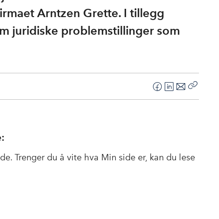
maet Arntzen Grette. I tillegg
m juridiske problemstillinger som
F
L
E
Kopier
a
i
-
lenke
c
n
p
e
k
o
:
b
e
s
o
d
t
de. Trenger du å vite hva Min side er, kan du lese
o
I
k
n