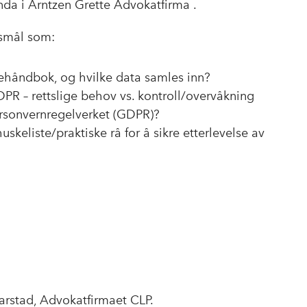
nda i Arntzen Grette Advokatfirma .
rsmål som:
rehåndbok, og hvilke data samles inn?
R – rettslige behov vs. kontroll/overvåkning
personvernregelverket (GDPR)?
skeliste/praktiske rå for å sikre etterlevelse av
arstad, Advokatfirmaet CLP.