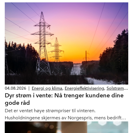
04.08.2026
|
Energi og klima
,
Energieffektivisering
,
Solstrøm
,
Dyr strøm i vente: Nå trenger kundene dine
Smarthus
gode råd
Det er ventet høye strømpriser til vinteren.
Husholdningene skjermes av Norgespris, mens bedrifter
og kommuner betaler markedspris. Her er 9 gode råd til
hvordan du kan hjelpe kundene til å spare strøm.