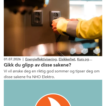
01.07.2026
|
Energieffektivisering
,
Elsikkerhet
,
Kurs og
Gikk du glipp av disse sakene?
kompetanse
,
Produkter og tjenester
Vi vil ønske deg en riktig god sommer og tipser deg om
disse sakene fra NHO Elektro.