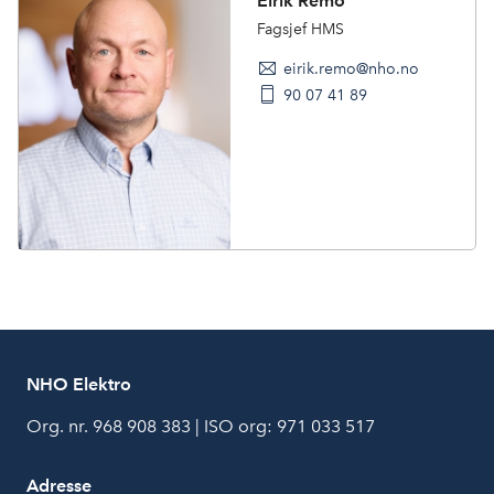
Eirik Remo
Fagsjef HMS
eirik.remo@nho.no
90 07 41 89
NHO Elektro
Org. nr. 968 908 383 | ISO org: 971 033 517
Adresse