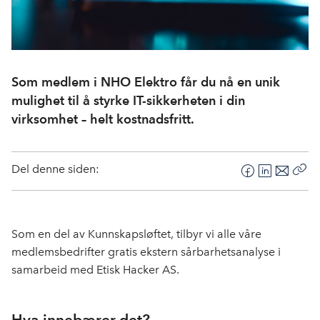
Som medlem i NHO Elektro får du nå en unik
mulighet til å styrke IT-sikkerheten i din
virksomhet – helt kostnadsfritt.
Del denne siden:
F
L
E
Kop
a
i
-
len
c
n
p
e
k
o
Som en del av Kunnskapsløftet, tilbyr vi alle våre
b
e
s
medlemsbedrifter gratis ekstern sårbarhetsanalyse i
o
d
t
samarbeid med Etisk Hacker AS.
o
I
k
n
Hva innebærer det?