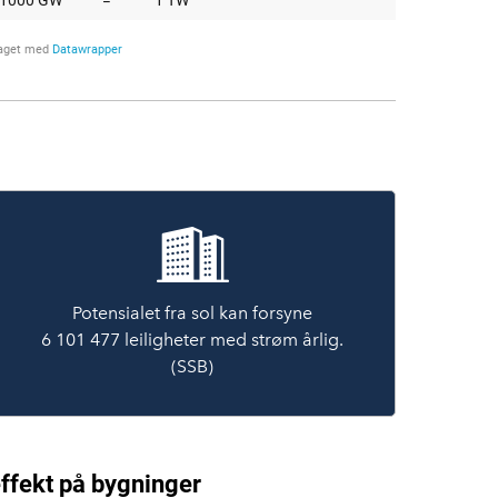
Potensialet fra sol kan forsyne
6 101 477 leiligheter med strøm årlig.
(SSB)