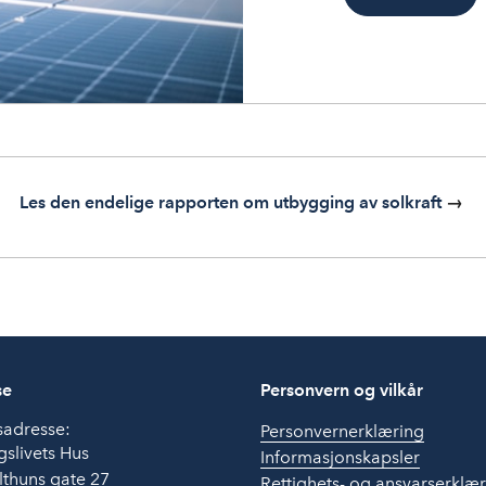
Les den endelige rapporten om utbygging av solkraft
→
se
Personvern og vilkår
sadresse:
Personvernerklæring
slivets Hus
Informasjonskapsler
thuns gate 27
Rettighets- og ansvarserklæ