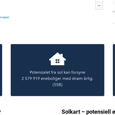
Potensialet fra sol kan forsyne
2 579 919 eneboliger med strøm årlig.
(SSB)