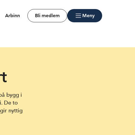
Arbinn
Bli medlem
Meny
t
 på bygg i
i. De to
gir nyttig