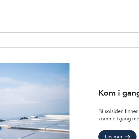
Kom i gan
På solsiden finner
komme i gang med
Les mer