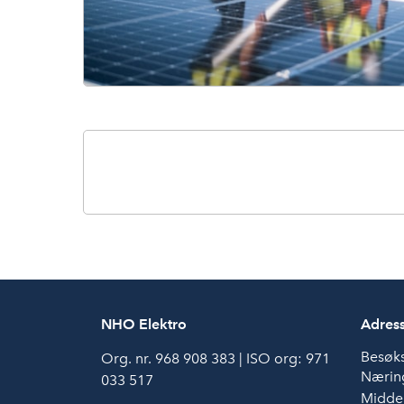
NHO Elektro
Adres
Besøk
Org. nr. 968 908 383 | ISO org: 971
Næring
033 517
Middel