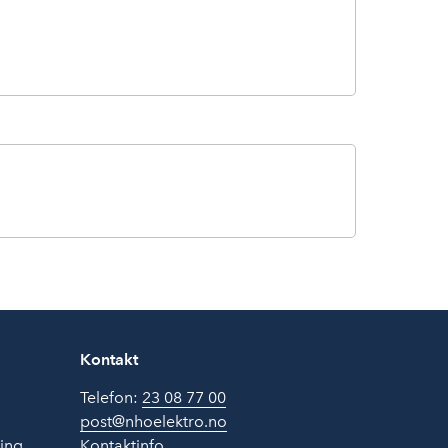
Kontakt
Telefon:
23 08 77 00
post@nhoelektro.no
ring
Kontaktinfo