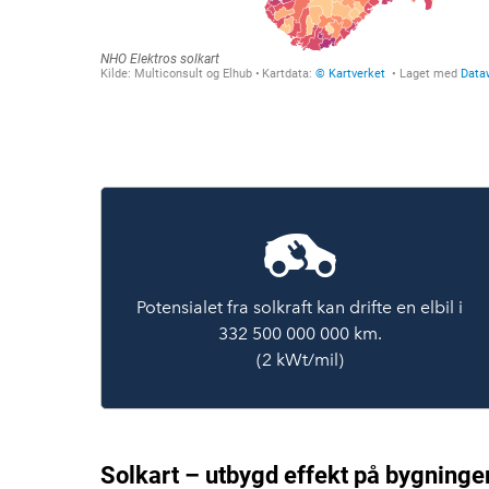
Potensialet fra solkraft kan drifte en elbil i
332 500 000 000 km.
(2 kWt/mil)