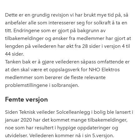
len
c
n
p
e
k
o
Dette er en grundig revisjon vi har brukt mye tid på, så
b
e
s
anbefaler alle som interesserer seg for solkraft å ta en
o
d
t
titt. Endringene som er gjort på bakgrunn av
o
I
tilbakemeldinger og ønsker fra medlemmer har gjort at
k
n
lengden på veilederen har økt fra 28 sider i versjon 4 til
44 sider.
Tanken bak er å gjøre veilederen såpass omfattende er
at den skal være et oppslagsverk for NHO Elektros
medlemmer som berører de fleste relevante
problemstillingene i solbransjen.
Femte versjon
Siden Teknisk veileder Solcelleanlegg i bolig ble lansert i
januar 2020 har det kommet mange tilbakemeldinger,
noe som har resultert i hyppige oppdateringer og
utvidelser. Veilederen kommer nå i sin 5.versjon.