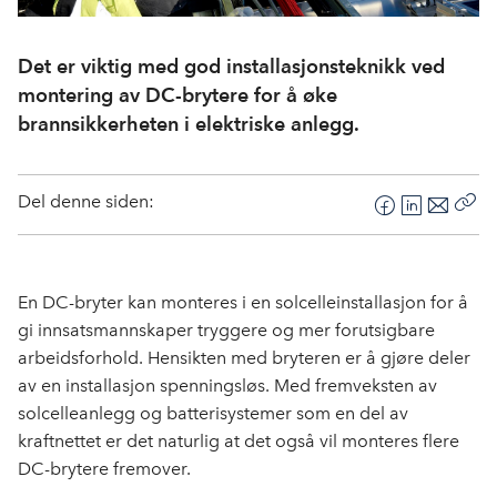
Det er viktig med god installasjonsteknikk ved
montering av DC-brytere for å øke
brannsikkerheten i elektriske anlegg.
Del denne siden:
F
L
E
Kop
a
i
-
len
c
n
p
e
k
o
En DC-bryter kan monteres i en solcelleinstallasjon for å
b
e
s
gi innsatsmannskaper tryggere og mer forutsigbare
o
d
t
arbeidsforhold. Hensikten med bryteren er å gjøre deler
o
I
av en installasjon spenningsløs. Med fremveksten av
k
n
solcelleanlegg og batterisystemer som en del av
kraftnettet er det naturlig at det også vil monteres flere
DC-brytere fremover.