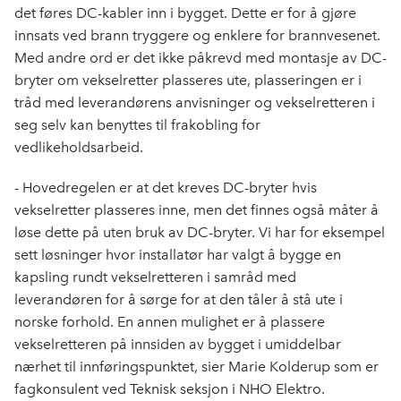
det føres DC-kabler inn i bygget. Dette er for å gjøre
innsats ved brann tryggere og enklere for brannvesenet.
Med andre ord er det ikke påkrevd med montasje av DC-
bryter om vekselretter plasseres ute, plasseringen er i
tråd med leverandørens anvisninger og vekselretteren i
seg selv kan benyttes til frakobling for
vedlikeholdsarbeid.
- Hovedregelen er at det kreves DC-bryter hvis
vekselretter plasseres inne, men det finnes også måter å
løse dette på uten bruk av DC-bryter. Vi har for eksempel
sett løsninger hvor installatør har valgt å bygge en
kapsling rundt vekselretteren i samråd med
leverandøren for å sørge for at den tåler å stå ute i
norske forhold. En annen mulighet er å plassere
vekselretteren på innsiden av bygget i umiddelbar
nærhet til innføringspunktet, sier Marie Kolderup som er
fagkonsulent ved Teknisk seksjon i NHO Elektro.