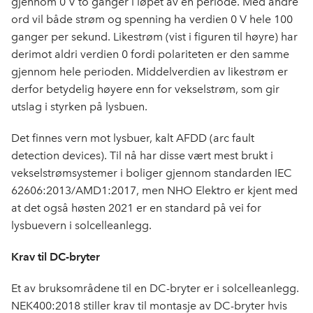
gjennom 0 V to ganger i løpet av en periode. Med andre
ord vil både strøm og spenning ha verdien 0 V hele 100
ganger per sekund. Likestrøm (vist i figuren til høyre) har
derimot aldri verdien 0 fordi polariteten er den samme
gjennom hele perioden. Middelverdien av likestrøm er
derfor betydelig høyere enn for vekselstrøm, som gir
utslag i styrken på lysbuen.
Det finnes vern mot lysbuer, kalt AFDD (arc fault
detection devices). Til nå har disse vært mest brukt i
vekselstrømsystemer i boliger gjennom standarden IEC
62606:2013/AMD1:2017, men NHO Elektro er kjent med
at det også høsten 2021 er en standard på vei for
lysbuevern i solcelleanlegg.
Krav til DC-bryter
Et av bruksområdene til en DC-bryter er i solcelleanlegg.
NEK400:2018 stiller krav til montasje av DC-bryter hvis