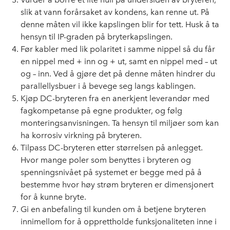
slik at vann forårsaket av kondens, kan renne ut. På
denne måten vil ikke kapslingen blir for tett. Husk å ta
hensyn til IP-graden på bryterkapslingen.
Før kabler med lik polaritet i samme nippel så du får
en nippel med + inn og + ut, samt en nippel med – ut
og – inn. Ved å gjøre det på denne måten hindrer du
parallellysbuer i å bevege seg langs kablingen.
Kjøp DC-bryteren fra en anerkjent leverandør med
fagkompetanse på egne produkter, og følg
monteringsanvisningen. Ta hensyn til miljøer som kan
ha korrosiv virkning på bryteren.
Tilpass DC-bryteren etter størrelsen på anlegget.
Hvor mange poler som benyttes i bryteren og
spenningsnivået på systemet er begge med på å
bestemme hvor høy strøm bryteren er dimensjonert
for å kunne bryte.
Gi en anbefaling til kunden om å betjene bryteren
innimellom for å opprettholde funksjonaliteten inne i