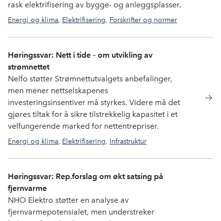
rask elektrifisering av bygge- og anleggsplasser.
Energi og klima
,
Elektrifisering
,
Forskrifter og normer
Høringssvar: Nett i tide – om utvikling av
strømnettet
Nelfo støtter Strømnettutvalgets anbefalinger,
men mener nettselskapenes
investeringsinsentiver må styrkes. Videre må det
gjøres tiltak for å sikre tilstrekkelig kapasitet i et
velfungerende marked for nettentrepriser.
Energi og klima
,
Elektrifisering
,
Infrastruktur
Høringssvar: Rep.forslag om økt satsing på
fjernvarme
NHO Elektro støtter en analyse av
fjernvarmepotensialet, men understreker