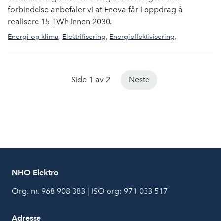
forbindelse anbefaler vi at Enova får i oppdrag å
realisere 15 TWh innen 2030.
Energi og klima
,
Elektrifisering
,
Energieffektivisering
,
Solstrøm
Side 1 av 2
Neste
NHO Elektro
Org. nr. 968 908 383 | ISO org: 971 033 517
Adresse