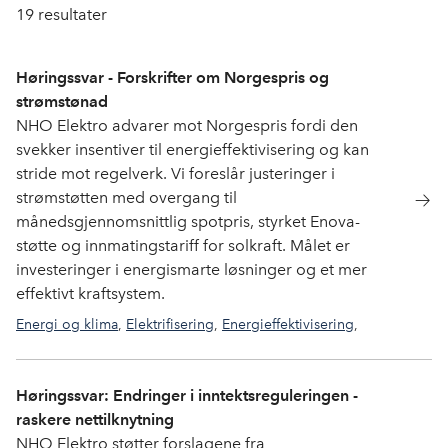
19
resultater
Høringssvar - Forskrifter om Norgespris og
strømstønad
NHO Elektro advarer mot Norgespris fordi den
svekker insentiver til energieffektivisering og kan
stride mot regelverk. Vi foreslår justeringer i
strømstøtten med overgang til
månedsgjennomsnittlig spotpris, styrket Enova-
støtte og innmatingstariff for solkraft. Målet er
investeringer i energismarte løsninger og et mer
effektivt kraftsystem.
Energi og klima
,
Elektrifisering
,
Energieffektivisering
,
Forskrifter og normer
,
Smarthus
Høringssvar: Endringer i inntektsreguleringen -
raskere nettilknytning
NHO Elektro støtter forslagene fra