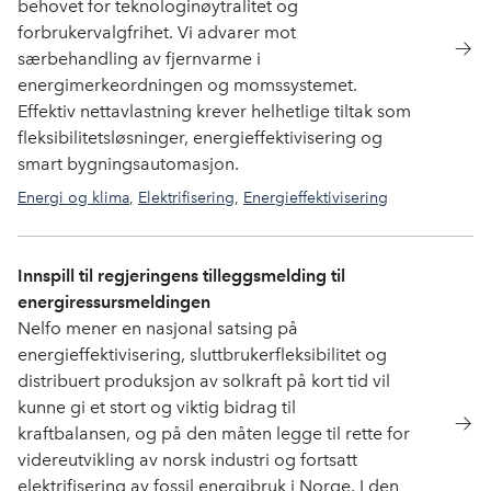
behovet for teknologinøytralitet og
forbrukervalgfrihet. Vi advarer mot
særbehandling av fjernvarme i
energimerkeordningen og momssystemet.
Effektiv nettavlastning krever helhetlige tiltak som
fleksibilitetsløsninger, energieffektivisering og
smart bygningsautomasjon.
Energi og klima
,
Elektrifisering
,
Energieffektivisering
Innspill til regjeringens tilleggsmelding til
energiressursmeldingen
Nelfo mener en nasjonal satsing på
energieffektivisering, sluttbrukerfleksibilitet og
distribuert produksjon av solkraft på kort tid vil
kunne gi et stort og viktig bidrag til
kraftbalansen, og på den måten legge til rette for
videreutvikling av norsk industri og fortsatt
elektrifisering av fossil energibruk i Norge. I den