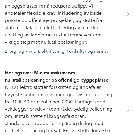
anleggsplasser for å redusere utslipp. Vi
anbefaler fleksible krav, inkludering av både
private og offentlige prosjekter, og støtte fra
staten. Tiltak som elektrifisering av maskiner og
utvikling av ladeinfrastruktur fremheves som
viktige steg mot nullutslippsløsninger.
Energi og klima
,
Elektrifisering
,
Forskrifter og normer
Høringssvar: Minimumskrav om
nullutslippsløsninger på offentlige byggeplasser
NHO Elektro støtter forskriften og anbefaler
høyeste ambisjonsnivå med gradvis opptrapping
fra 10 til 40 prosent innen 2030. Høringssvaret
vektlegger bredt virkeområde, tydelig veiledning
om unntak, støtte til biogassfaktoren,
standardisert rapportering, tidlig dialog med
nettselskapene og fortsatt Enova-støtte for å sikre