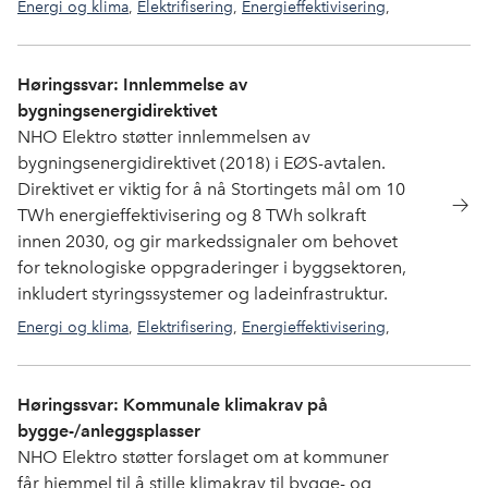
Energi og klima
,
Elektrifisering
,
Energieffektivisering
,
Marked og lønnsomhet
Høringssvar: Innlemmelse av
bygningsenergidirektivet
NHO Elektro støtter innlemmelsen av
bygningsenergidirektivet (2018) i EØS-avtalen.
Direktivet er viktig for å nå Stortingets mål om 10
TWh energieffektivisering og 8 TWh solkraft
innen 2030, og gir markedssignaler om behovet
for teknologiske oppgraderinger i byggsektoren,
inkludert styringssystemer og ladeinfrastruktur.
Energi og klima
,
Elektrifisering
,
Energieffektivisering
,
Solstrøm
Høringssvar: Kommunale klimakrav på
bygge-/anleggsplasser
NHO Elektro støtter forslaget om at kommuner
får hjemmel til å stille klimakrav til bygge- og