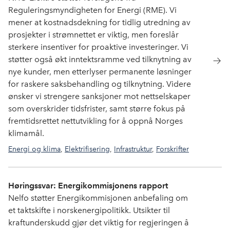
Reguleringsmyndigheten for Energi (RME). Vi
mener at kostnadsdekning for tidlig utredning av
prosjekter i strømnettet er viktig, men foreslår
sterkere insentiver for proaktive investeringer. Vi
støtter også økt inntektsramme ved tilknytning av
nye kunder, men etterlyser permanente løsninger
for raskere saksbehandling og tilknytning. Videre
ønsker vi strengere sanksjoner mot nettselskaper
som overskrider tidsfrister, samt større fokus på
fremtidsrettet nettutvikling for å oppnå Norges
klimamål.
Energi og klima
,
Elektrifisering
,
Infrastruktur
,
Forskrifter
og normer
Høringssvar: Energikommisjonens rapport
Nelfo støtter Energikommisjonen anbefaling om
et taktskifte i norskenergipolitikk. Utsikter til
kraftunderskudd gjør det viktig for regjeringen å