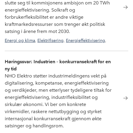
slutte seg til kommisjonens ambisjon om 20 TWh
energieffektivisering. Solkraft og
forbrukerfleksibilitet er andre viktige
kraftmarkedsressurser som trenger økt politisk
satsing i årene frem mot 2030.
Energi og klima
,
Elektrifisering
,
Energieffektivisering
,
Solstrøm
Høringssvar: Industrien – konkurransekraft for en
ny tid
NHO Elektro støtter industrimeldingens vekt på
digitalisering, kompetanse, energieffektivisering
og verdikjeder, men etterlyser tydeligere tiltak for
energieffektivisering, industrifleksibilitet og
sirkulær økonomi. Vi ber om konkrete
virkemidler, raskere nettutbygging og styrket
internasjonal konkurransekraft gjennom økte
satsinger og handlingsrom.