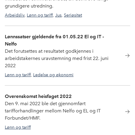
grundigere utredning.
Arbeidsliv
,
Lønn og tariff
,
Jus
,
Seriøsitet
Lønnssatser gjeldende fra 01.05.22 El og IT -
Nelfo
Det forutsettes at resultatet godkjennes i
arbeidstakernes uravstemning med frist 22. juni
2022
Lønn og tariff
,
Ledelse og økonomi
Overenskomst heisfaget 2022
Den 9. mai 2022 ble det gjennomført
tarifforhandlinger mellom Nelfo og EL og IT
Forbundet/HMF.
Lønn og tariff