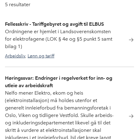
5
resultater
Fellesskriv - Tariffgebyret og avgift til ELBUS
Ordningene er hjemlet i Landsoverenskomsten
for elektrofagene (LOK § 4e og §5 punkt 5 samt
bilag 1)
Arbeidsliv
,
Lønn og tariff
Høringssvar: Endringer i regelverket for inn- og
utleie av arbeidskraft
Nelfo mener Elektro, ekom og heis
(elektroinstallasjon) må holdes utenfor et
generelt innleieforbud fra bemanningsforetak i
Oslo, Viken og tidligere Vestfold. Skulle arbeids-
og inkluderingsdepartementet likevel gå til det
skritt å vurdere at elektroinstallasjoner skal
inkluderes i et innleieforbud, bil det kreve langt