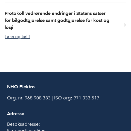
Protokoll vedrørende endringer i Statens satser
for bilgodtgjørelse samt godtgjørelse for kost og
losji
Lønn og tariff
NHO Elektro
Org. nr. 968 908 383 | ISO org: 971 033 517
Adresse
Besøksadresse:
Næringslivets Hus