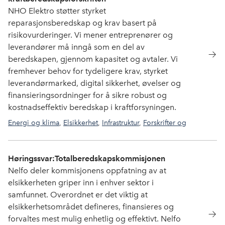
NHO Elektro støtter styrket
reparasjonsberedskap og krav basert på
risikovurderinger. Vi mener entreprenører og
leverandører må inngå som en del av
beredskapen, gjennom kapasitet og avtaler. Vi
fremhever behov for tydeligere krav, styrket
leverandørmarked, digital sikkerhet, øvelser og
finansieringsordninger for å sikre robust og
kostnadseffektiv beredskap i kraftforsyningen.
Energi og klima
,
Elsikkerhet
,
Infrastruktur
,
Forskrifter og
normer
Høringssvar:Totalberedskapskommisjonen
Nelfo deler kommisjonens oppfatning av at
elsikkerheten griper inn i enhver sektor i
samfunnet. Overordnet er det viktig at
elsikkerhetsområdet defineres, finansieres og
forvaltes mest mulig enhetlig og effektivt. Nelfo