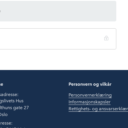
e
se
Personvern og vilkår
sadresse:
Personvernerklæring
slivets Hus
Informasjonskapsler
thuns gate 27
Rettighets- og ansvarserklæ
Oslo
resse: