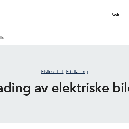
Søk
iler
Elsikkerhet
,
Elbillading
ading av elektriske bil