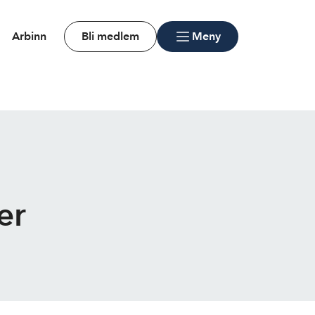
Arbinn
Bli medlem
Meny
er