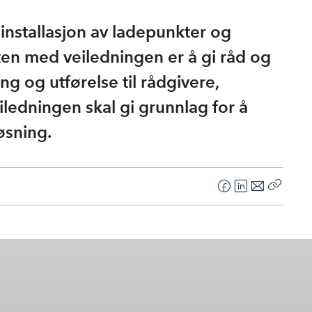
nstallasjon av ladepunkter og
kten med veiledningen er å gi råd og
g og utførelse til rådgivere,
eiledningen skal gi grunnlag for å
løsning.
F
L
E
Kopier
a
i
-
lenke
c
n
p
e
k
o
b
e
s
o
d
t
o
I
k
n