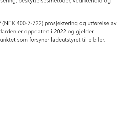
ssering, beskyttelsesmetoder, vedlikehold og
(NEK 400-7-722) prosjektering og utførelse av
ndarden er oppdatert i 2022 og gjelder
nktet som forsyner ladeutstyret til elbiler.