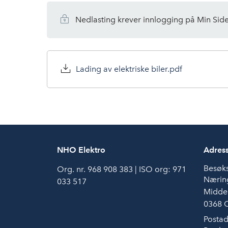
Nedlasting krever innlogging på Min Sid
Lading av elektriske biler.pdf
NHO Elektro
Adres
Besøk
Org. nr. 968 908 383 | ISO org: 971
Næring
033 517
Middel
0368 
Postad