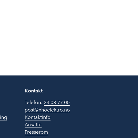
Kontakt
Telefon:
23 08 77 00
post@nhoelektro.no
ring
Kontaktinfo
Ansatte
Presserom