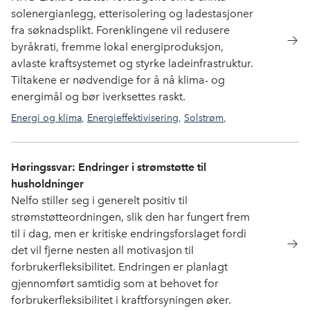
solenergianlegg, etterisolering og ladestasjoner
fra søknadsplikt. Forenklingene vil redusere
byråkrati, fremme lokal energiproduksjon,
avlaste kraftsystemet og styrke ladeinfrastruktur.
Tiltakene er nødvendige for å nå klima- og
energimål og bør iverksettes raskt.
Energi og klima
,
Energieffektivisering
,
Solstrøm
,
Forskrifter og normer
,
Elbillading
Høringssvar: Endringer i strømstøtte til
husholdninger
Nelfo stiller seg i generelt positiv til
strømstøtteordningen, slik den har fungert frem
til i dag, men er kritiske endringsforslaget fordi
det vil fjerne nesten all motivasjon til
forbrukerfleksibilitet. Endringen er planlagt
gjennomført samtidig som at behovet for
forbrukerfleksibilitet i kraftforsyningen øker.