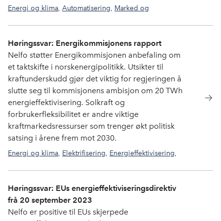
Energi og klima
,
Automatisering
,
Marked og
lønnsomhet
,
Smarthus
Høringssvar: Energikommisjonens rapport
Nelfo støtter Energikommisjonen anbefaling om
et taktskifte i norskenergipolitikk. Utsikter til
kraftunderskudd gjør det viktig for regjeringen å
slutte seg til kommisjonens ambisjon om 20 TWh
energieffektivisering. Solkraft og
forbrukerfleksibilitet er andre viktige
kraftmarkedsressurser som trenger økt politisk
satsing i årene frem mot 2030.
Energi og klima
,
Elektrifisering
,
Energieffektivisering
,
Solstrøm
Høringssvar: EUs energieffektiviseringsdirektiv
frå 20 september 2023
Nelfo er positive til EUs skjerpede