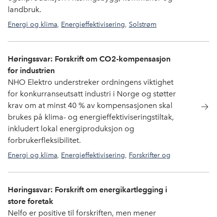
landbruk.
Energi og klima
,
Energieffektivisering
,
Solstrøm
Høringssvar: Forskrift om CO2-kompensasjon
for industrien
NHO Elektro understreker ordningens viktighet
for konkurranseutsatt industri i Norge og støtter
krav om at minst 40 % av kompensasjonen skal
brukes på klima- og energieffektiviseringstiltak,
inkludert lokal energiproduksjon og
forbrukerfleksibilitet.
Energi og klima
,
Energieffektivisering
,
Forskrifter og
normer
Høringssvar: Forskrift om energikartlegging i
store foretak
Nelfo er positive til forskriften, men mener