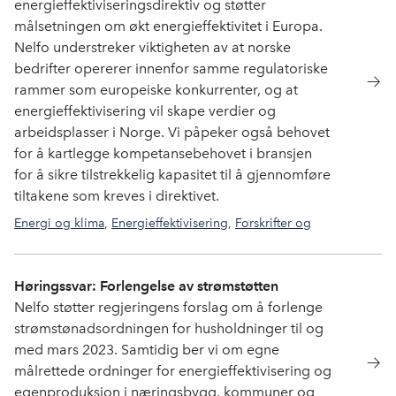
energieffektiviseringsdirektiv og støtter
målsetningen om økt energieffektivitet i Europa.
Nelfo understreker viktigheten av at norske
bedrifter opererer innenfor samme regulatoriske
rammer som europeiske konkurrenter, og at
energieffektivisering vil skape verdier og
arbeidsplasser i Norge. Vi påpeker også behovet
for å kartlegge kompetansebehovet i bransjen
for å sikre tilstrekkelig kapasitet til å gjennomføre
tiltakene som kreves i direktivet​.
Energi og klima
,
Energieffektivisering
,
Forskrifter og
normer
Høringssvar: Forlengelse av strømstøtten
Nelfo støtter regjeringens forslag om å forlenge
strømstønadsordningen for husholdninger til og
med mars 2023. Samtidig ber vi om egne
målrettede ordninger for energieffektivisering og
egenproduksjon i næringsbygg, kommuner og