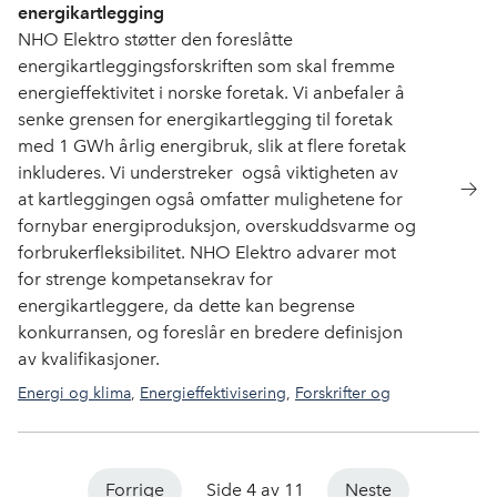
energikartlegging
NHO Elektro støtter den foreslåtte
energikartleggingsforskriften som skal fremme
energieffektivitet i norske foretak. Vi anbefaler å
senke grensen for energikartlegging til foretak
med 1 GWh årlig energibruk, slik at flere foretak
inkluderes. Vi understreker også viktigheten av
at kartleggingen også omfatter mulighetene for
fornybar energiproduksjon, overskuddsvarme og
forbrukerfleksibilitet. NHO Elektro advarer mot
for strenge kompetansekrav for
energikartleggere, da dette kan begrense
konkurransen, og foreslår en bredere definisjon
av kvalifikasjoner​.
Energi og klima
,
Energieffektivisering
,
Forskrifter og
normer
Forrige
Side 4 av 11
Neste