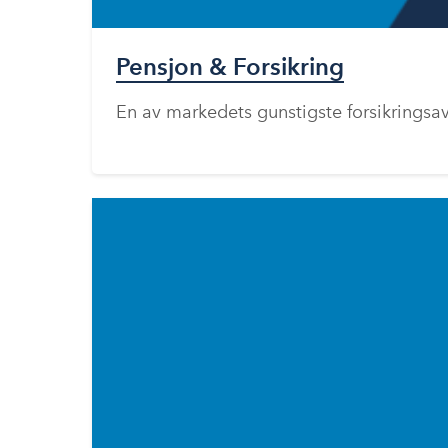
Pensjon & Forsikring
En av markedets gunstigste forsikringsav