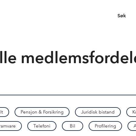
Søk
lle medlemsfordel
lt
Pensjon & Forsikring
Juridisk bistand
K
ramvare
Telefoni
Bil
Profilering