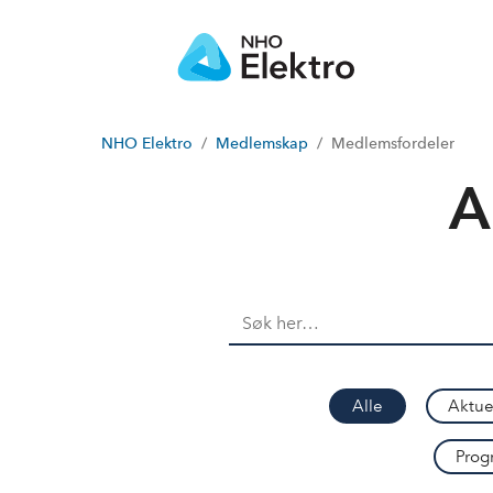
NHO Elektro
Medlemskap
Medlemsfordeler
A
Søk
på
denne
siden
Alle
Aktue
Prog