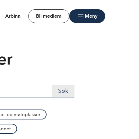
Arbinn
Bli medlem
Meny
er
urs og møteplasser
Annet