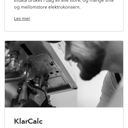
Eldata brukes i dag av alle store, og mange små
og mellomstore elektrokonsern.
Les mer
KlarCalc