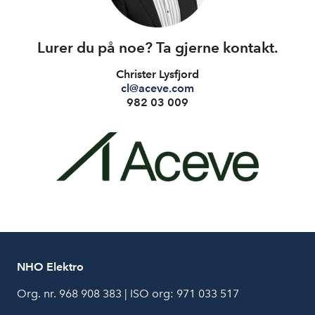
Lurer du på noe? Ta gjerne kontakt.
Christer Lysfjord
cl@aceve.com
982 03 009
NHO Elektro
Org. nr. 968 908 383 | ISO org: 971 033 517