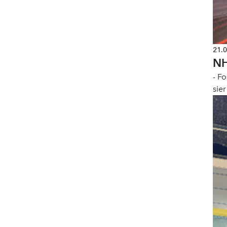
21.
NH
- Fo
sie