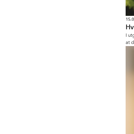
15.
Hv
I u
at d