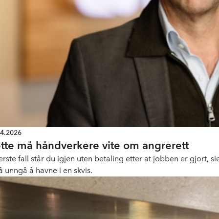
04.2026
tte må håndverkere vite om angrerett
verste fall står du igjen uten betaling etter at jobben er gjort
å unngå å havne i en skvis.