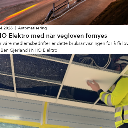
04.2026
|
Automatisering
O Elektro med når vegloven fornyes
r våre medlemsbedrifter er dette bruksanvisningen for å få lov t
r Ben Gjerland i NHO Elektro.