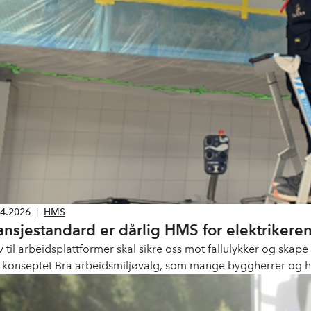
04.2026
|
HMS
ansjestandard er dårlig HMS for elektrikere
v til arbeidsplattformer skal sikre oss mot fallulykker og skap
 konseptet Bra arbeidsmiljøvalg, som mange byggherrer og h
ndard på store byggeprosjekter.