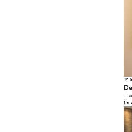
15.
De
- I 
for 