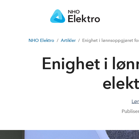
NHO Elektro
Artikler
Enighet i lønnsoppgjøret for
Enighet i lø
elek
Løn
Publise