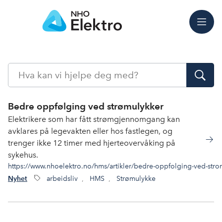
Meny
Søk
Bedre oppfølging ved strømulykker
Elektrikere som har fått strømgjennomgang kan
avklares på legevakten eller hos fastlegen, og
trenger ikke 12 timer med hjerteovervåking på
sykehus.
https://www.nhoelektro.no/hms/artikler/bedre-oppfolging-ved-stro
arbeidsliv
,
HMS
,
Strømulykke
Nyhet