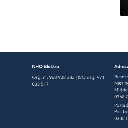
NHO Elektro
Adres
Besøk
Org. nr. 968 908 383 | ISO org: 971
Næring
033 517
Middel
0368 
Postad
Postbo
0305 