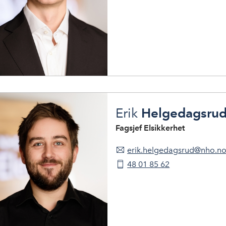
Helgedagsru
Erik
Fagsjef Elsikkerhet
erik.helgedagsrud@nho.n
48 01 85 62