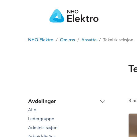
NHO Elektro
Om oss
Ansatte
Teknisk seksjon
T
3
an
Avdelinger
Alle
Ledergruppe
Administrasjon
Arbeidsliv/jus