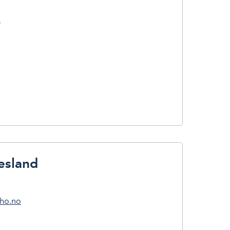
o
esland
nho.no