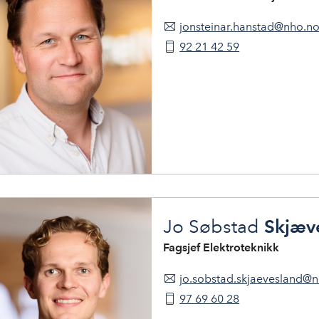
jonsteinar.hanstad@nho.n
92 21 42 59
Skjæv
Jo Søbstad
Fagsjef Elektroteknikk
jo.sobstad.skjaevesland@
97 69 60 28