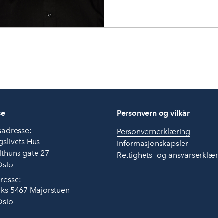
se
Personvern og vilkår
sadresse:
Personvernerklæring
slivets Hus
Informasjonskapsler
thuns gate 27
Rettighets- og ansvarserklæ
Oslo
resse:
ks 5467 Majorstuen
Oslo