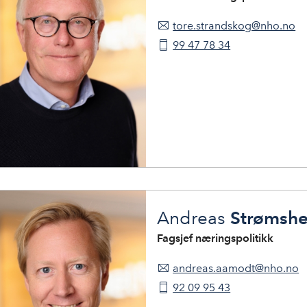
tore.strandskog@nho.no
99 47 78 34
Strømsh
Andreas
Fagsjef næringspolitikk
andreas.aamodt@nho.no
92 09 95 43