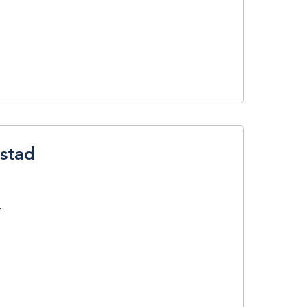
stad
o