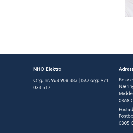
NHO Elektro
Adres
Besøk
Org. nr. 968 908 383 | ISO org: 971
Næring
033 517
Middel
0368 
Postad
Postbo
0305 