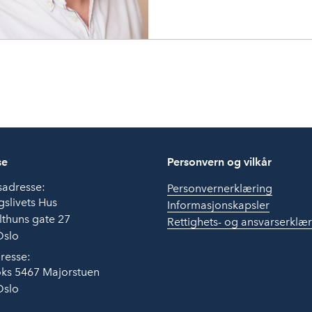
se
Personvern og vilkår
sadresse:
Personvernerklæring
slivets Hus
Informasjonskapsler
thuns gate 27
Rettighets- og ansvarserklæ
Oslo
resse:
ks 5467 Majorstuen
Oslo