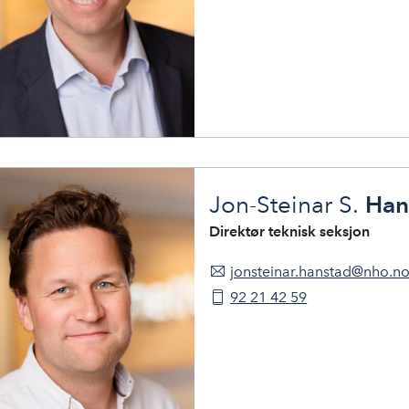
Han
Jon-Steinar S.
Direktør teknisk seksjon
jonsteinar.hanstad@nho.n
92 21 42 59