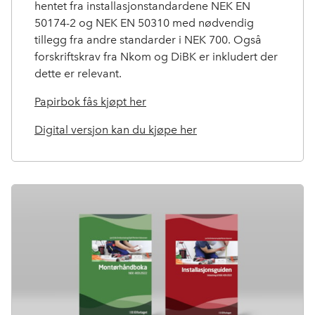
hentet fra installasjonstandardene NEK EN
50174-2 og NEK EN 50310 med nødvendig
tillegg fra andre standarder i NEK 700. Også
forskriftskrav fra Nkom og DiBK er inkludert der
dette er relevant.
Papirbok fås kjøpt her
Digital versjon kan du kjøpe her