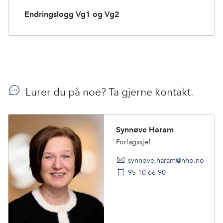
Endringslogg Vg1 og Vg2
Lurer du på noe? Ta gjerne kontakt.
Synnøve Haram
Forlagssjef
synnove.haram@nho.no
95 10 66 90