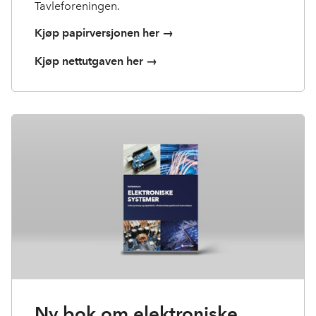
Tavleforeningen.
Kjøp papirversjonen her →
Kjøp nettutgaven her →
Ny bok om elektroniske