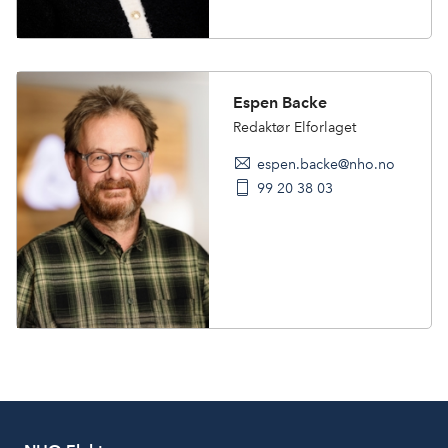
Espen Backe
Redaktør Elforlaget
espen.backe@nho.no
99 20 38 03