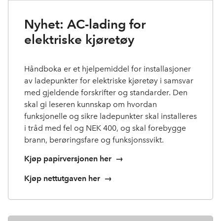
Nyhet: AC-lading for
elektriske kjøretøy
Håndb
oka er et hjelpemiddel for installasjoner
av ladepunkter for elektriske kjøretøy i samsvar
med gjeldende forskrifter og standarder.
Den
skal gi
l
eseren kunnskap om hvordan
funksjonelle og sikre ladepunkter skal installeres
i tråd med
fel
og NEK 400
, og skal forebygge
brann, berøringsfare og funksjonssvikt.
Kjøp papirversjonen her
→
Kjøp nettutgaven her
→