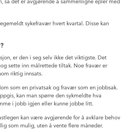
nen, så det er avgjørende å sammenligne epler med
legemeldt sykefravær hvert kvartal. Disse kan
r?
on, er den i seg selv ikke det viktigste. Det
 og sette inn målrettede tiltak. Noe fravær er
m riktig innsats.
ykdom som en privatsak og fravær som en jobbsak.
 oppgis, kan man spørre den sykmeldte hva
omme i jobb igjen eller kunne jobbe litt.
astlegen kan være avgjørende for å avklare behov
idlig som mulig, uten å vente flere måneder.