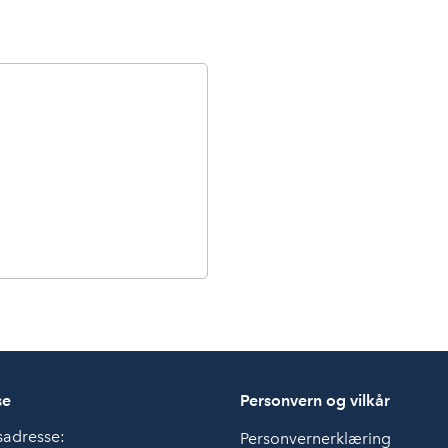
se
Personvern og vilkår
sadresse:
Personvernerklæring