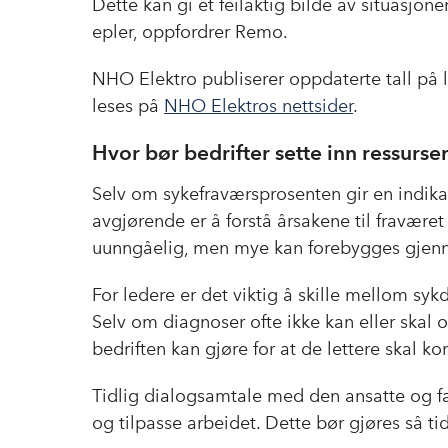
Dette kan gi et feilaktig bilde av situasjo
epler, oppfordrer Remo.
NHO Elektro publiserer oppdaterte tall på 
leses på
NHO Elektros nettsider
.
Hvor bør bedrifter sette inn ressurse
Selv om sykefraværsprosenten gir en indikasj
avgjørende er å forstå årsakene til fraværet
uunngåelig, men mye kan forebygges gjenno
For ledere er det viktig å skille mellom s
Selv om diagnoser ofte ikke kan eller skal
bedriften kan gjøre for at de lettere skal k
Tidlig dialogsamtale med den ansatte og f
og tilpasse arbeidet. Dette bør gjøres så t