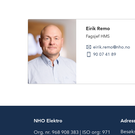
Eirik Remo
Fagsjef HMS
eirik.remo@nho.no
90 07 41 89
NHO Elektro
Adres
Besøk
Org. nr. 968 908 383 | ISO org: 971