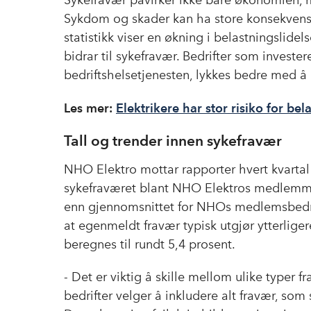
Sykefravær påvirker ikke bare økonomien, 
Sykdom og skader kan ha store konsekvense
statistikk viser en økning i belastningslidel
bidrar til sykefravær. Bedrifter som investe
bedriftshelsetjenesten, lykkes bedre med å 
Les mer:
Elektrikere har stor risiko for be
Tall og trender innen sykefravær
NHO Elektro mottar rapporter hvert kvartal
sykefraværet blant NHO Elektros medlemmer
enn gjennomsnittet for NHOs medlemsbedrifte
at egenmeldt fravær typisk utgjør ytterliger
beregnes til rundt 5,4 prosent.
- Det er viktig å skille mellom ulike typer f
bedrifter velger å inkludere alt fravær, som