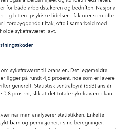
men også arbeidsmiljøet og kundetilfredsheten.
r for både arbeidstakeren og bedriften. Nasjonal
ser og lettere psykiske lidelser – faktorer som ofte
rer i forebyggende tiltak, ofte i samarbeid med
holde sykefraværet lavt.
lastningsskader
 om sykefraværet til bransjen. Det legemeldte
 ligger på rundt 4,6 prosent, noe som er lavere
r generelt. Statistisk sentralbyrå (SSB) anslår
e 0,8 prosent, slik at det totale sykefraværet kan
ravær når man analyserer statistikken. Enkelte
 sykt barn og permisjoner, i sine beregninger.