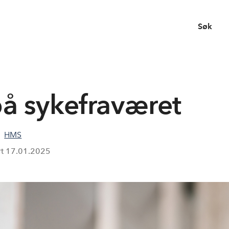
Søk
på sykefraværet
HMS
rt
17.01.2025