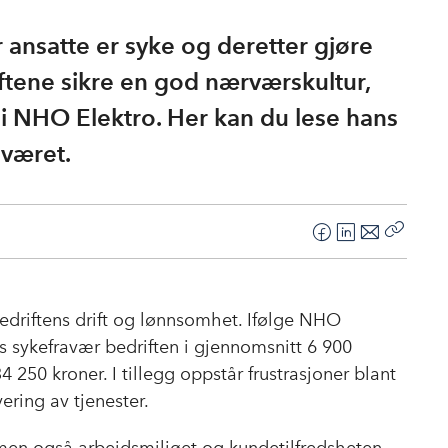
or ansatte er syke og deretter gjøre
ftene sikre en god nærværskultur,
 i NHO Elektro. Her kan du lese hans
aværet.
F
L
E
Kopier
a
i
-
lenke
c
n
p
e
k
o
edriftens drift og lønnsomhet. Ifølge NHO
b
e
s
 sykefravær bedriften i gjennomsnitt 6 900
o
d
t
 250 kroner. I tillegg oppstår frustrasjoner blant
o
I
ering av tjenester.
k
n