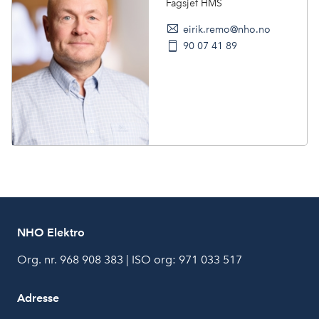
Fagsjef HMS
eirik.remo@nho.no
90 07 41 89
NHO Elektro
Org. nr. 968 908 383 | ISO org: 971 033 517
Adresse