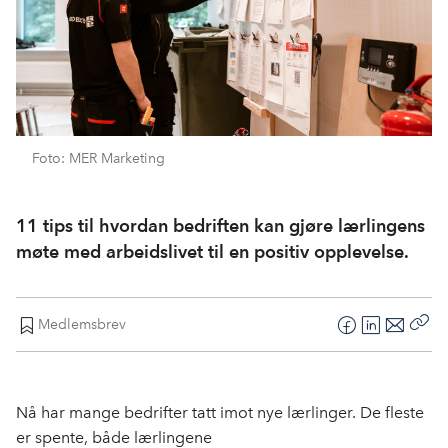
Foto: MER Marketing
11 tips til hvordan bedriften kan gjøre lærlingens
møte med arbeidslivet til en positiv opplevelse.
Medlemsbrev
F
L
E
Kop
a
i
-
len
c
n
p
e
k
o
Nå har mange bedrifter tatt imot nye lærlinger. De fleste
b
e
s
er spente, både lærlingene