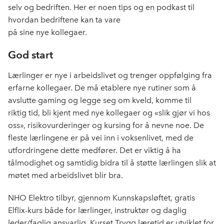
o
d
t
selv og bedriften. Her er noen tips og en podkast til
o
I
hvordan bedriftene kan ta vare
k
n
på sine nye kollegaer.
God start
Lærlinger er nye i arbeidslivet og trenger oppfølging fra
erfarne kollegaer. De må etablere nye rutiner som å
avslutte gaming og legge seg om kveld, komme til
riktig tid, bli kjent med nye kollegaer og «slik gjør vi hos
oss», risikovurderinger og kursing for å nevne noe. De
fleste lærlingene er på vei inn i voksenlivet, med de
utfordringene dette medfører. Det er viktig å ha
tålmodighet og samtidig bidra til å støtte lærlingen slik at
møtet med arbeidslivet blir bra.
NHO Elektro tilbyr, gjennom Kunnskapsløftet, gratis
Elflix-kurs både for lærlinger, instruktør og daglig
leder/faglig ansvarlig. Kurset Trygg læretid er utviklet for