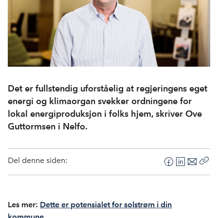
Det er fullstendig uforståelig at regjeringens eget
energi og klimaorgan svekker ordningene for
lokal energiproduksjon i folks hjem, skriver Ove
Guttormsen i Nelfo.
Del denne siden:
F
L
E
Kop
a
i
-
len
c
n
p
e
k
o
Les mer:
Dette er potensialet for solstrøm i din
b
e
s
kommune.