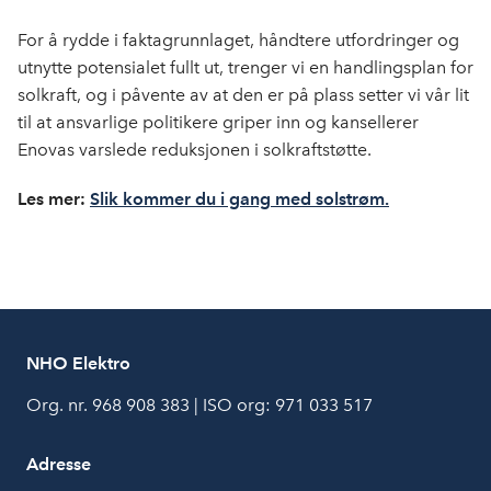
For å rydde i faktagrunnlaget, håndtere utfordringer og
utnytte potensialet fullt ut, trenger vi en handlingsplan for
solkraft, og i påvente av at den er på plass setter vi vår lit
til at ansvarlige politikere griper inn og kansellerer
Enovas varslede reduksjonen i solkraftstøtte.
Les mer:
Slik kommer du i gang med solstrøm.
NHO Elektro
Org. nr. 968 908 383 | ISO org: 971 033 517
Adresse