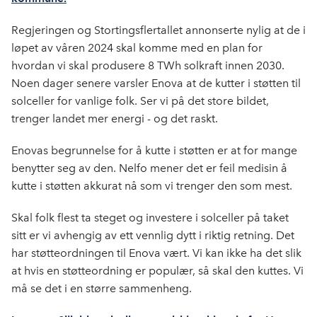
o
d
t
o
I
Regjeringen og Stortingsflertallet annonserte nylig at de i
k
n
løpet av våren 2024 skal komme med en plan for
hvordan vi skal produsere 8 TWh solkraft innen 2030.
Noen dager senere varsler Enova at de kutter i støtten til
solceller for vanlige folk. Ser vi på det store bildet,
trenger landet mer energi - og det raskt.
Enovas begrunnelse for å kutte i støtten er at for mange
benytter seg av den. Nelfo mener det er feil medisin å
kutte i støtten akkurat nå som vi trenger den som mest.
Skal folk flest ta steget og investere i solceller på taket
sitt er vi avhengig av ett vennlig dytt i riktig retning. Det
har støtteordningen til Enova vært. Vi kan ikke ha det slik
at hvis en støtteordning er populær, så skal den kuttes. Vi
må se det i en større sammenheng.