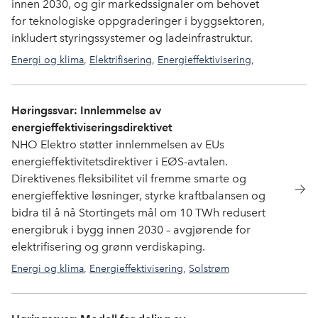
innen 2030, og gir markedssignaler om behovet
for teknologiske oppgraderinger i byggsektoren,
inkludert styringssystemer og ladeinfrastruktur.
Energi og klima
,
Elektrifisering
,
Energieffektivisering
,
Solstrøm
Høringssvar: Innlemmelse av
energieffektiviseringsdirektivet
NHO Elektro støtter innlemmelsen av EUs
energieffektivitetsdirektiver i EØS-avtalen.
Direktivenes fleksibilitet vil fremme smarte og
energieffektive løsninger, styrke kraftbalansen og
bidra til å nå Stortingets mål om 10 TWh redusert
energibruk i bygg innen 2030 – avgjørende for
elektrifisering og grønn verdiskaping.
Energi og klima
,
Energieffektivisering
,
Solstrøm