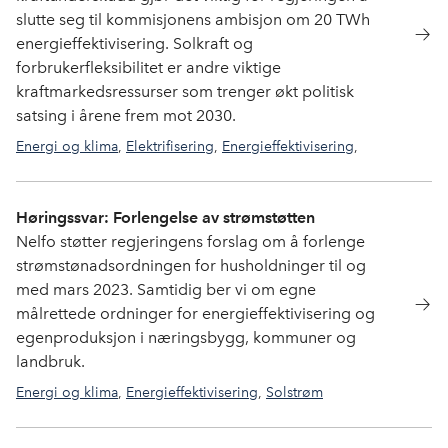
slutte seg til kommisjonens ambisjon om 20 TWh
energieffektivisering. Solkraft og
forbrukerfleksibilitet er andre viktige
kraftmarkedsressurser som trenger økt politisk
satsing i årene frem mot 2030.
Energi og klima
,
Elektrifisering
,
Energieffektivisering
,
Solstrøm
Høringssvar: Forlengelse av strømstøtten
Nelfo støtter regjeringens forslag om å forlenge
strømstønadsordningen for husholdninger til og
med mars 2023. Samtidig ber vi om egne
målrettede ordninger for energieffektivisering og
egenproduksjon i næringsbygg, kommuner og
landbruk.
Energi og klima
,
Energieffektivisering
,
Solstrøm