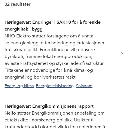
32
resultater
Høringssvar: Endringer i SAK10 for å forenkle
energitiltak i bygg
NHO Elektro støtter forslagene om å unnta
solenergianlegg, etterisolering og ladestasjoner
fra søknadsplikt. Forenklingene vil redusere
byråkrati, fremme lokal energiproduksjon,
avlaste kraftsystemet og styrke ladeinfrastruktur.
Tiltakene er nødvendige for å nå klima- og
energimål og bør iverksettes raskt.
Energi og klima
,
Energieffektivisering
,
Solstrøm
,
Forskrifter og normer
,
Elbillading
Høringssvar: Energikommisjonens rapport
Nelfo støtter Energikommisjonen anbefaling om
et taktskifte i norskenergipolitikk. Utsikter til
kraftunderskudd gjør det viktig for regjeringen å