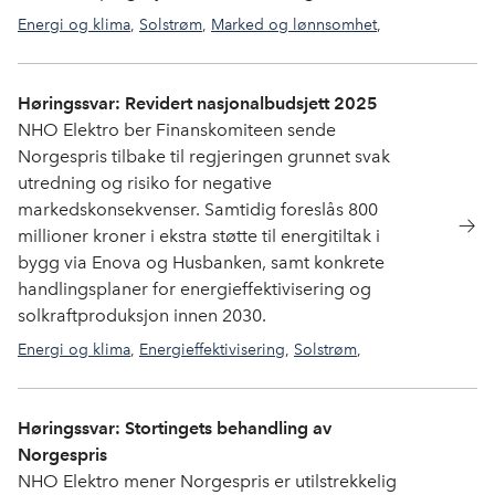
Energi og klima
,
Solstrøm
,
Marked og lønnsomhet
,
Forskrifter og normer
,
Smarthus
Høringssvar: Revidert nasjonalbudsjett 2025
NHO Elektro ber Finanskomiteen sende
Norgespris tilbake til regjeringen grunnet svak
utredning og risiko for negative
markedskonsekvenser. Samtidig foreslås 800
millioner kroner i ekstra støtte til energitiltak i
bygg via Enova og Husbanken, samt konkrete
handlingsplaner for energieffektivisering og
solkraftproduksjon innen 2030.
Energi og klima
,
Energieffektivisering
,
Solstrøm
,
Marked og lønnsomhet
,
Statsbudsjettet
Høringssvar: Stortingets behandling av
Norgespris
NHO Elektro mener Norgespris er utilstrekkelig