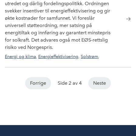
utredet og dårlig fordelingspolitikk. Ordningen
svekker insentiver til energieffektivisering og gir
økte kostnader for samfunnet. Vi foreslår
universell støtteordning, mer satsing på
energitiltak og innføring av garantert minstepris
for solkraft. Det advares også mot EØS-rettslig
risiko ved Norgespris.
Energi og klima
,
Energieffektivisering
,
Solstrøm
,
Marked og lønnsomhet
Forrige
Side 2 av 4
Neste