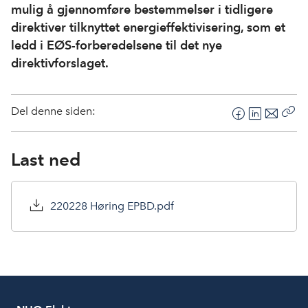
mulig å gjennomføre bestemmelser i tidligere
direktiver tilknyttet energieffektivisering, som et
ledd i EØS-forberedelsene til det nye
direktivforslaget.
Del denne siden:
F
L
E
Kop
a
i
-
len
c
n
p
Last ned
e
k
o
b
e
s
o
d
t
220228 Høring EPBD.pdf
o
I
k
n