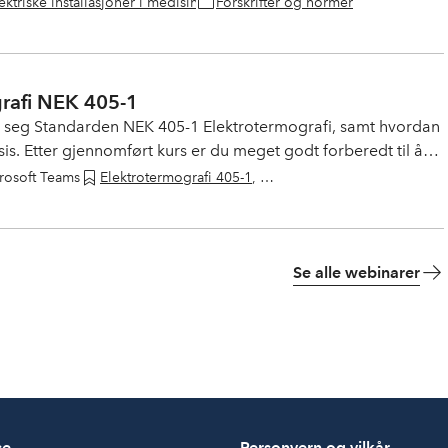
ektriske installasjoner i medisinske områder
Forskrifter og normer
,
Webinar
grafi NEK 405-1
or seg Standarden NEK 405-1 Elektrotermografi, samt hvordan
sis. Etter gjennomført kurs er du meget godt forberedt til å
 den praktiske delen, av eksamen. Eksamen gjennomføres på
rosoft Teams
Elektrotermografi 405-1
,
Webinar
ale.
Se alle webinarer
se
Personvern og vilkår