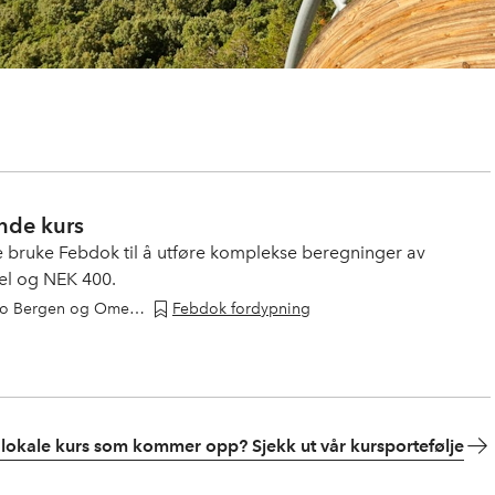
nde kurs
ne bruke Febdok til å utføre komplekse beregninger av
fel og NEK 400.
NHO Elektro Bergen og Omegn, Veiten 3
Febdok fordypning
 lokale kurs som kommer opp? Sjekk ut vår kursportefølje