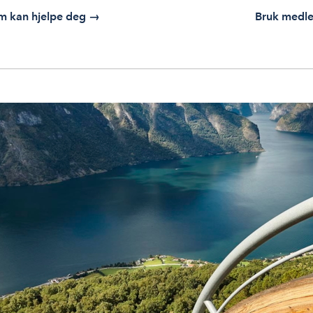
om kan hjelpe deg
→
Bruk medle