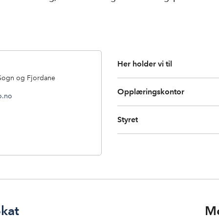
Her holder vi til
Sogn og Fjordane
Opplæringskontor
o.no
Styret
okat
Me