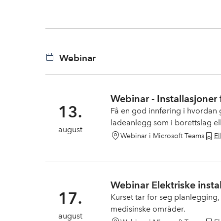
Webinar
Webinar - Installasjoner 
13.
Få en god innføring i hvordan 
ladeanlegg som i borettslag ell
august
passer best i forskjellige sit
Webinar i Microsoft Teams
El
krever. Kurset er oppdatert o
Webinar Elektriske insta
17.
Kurset tar for seg planlegging, 
medisinske områder.
august