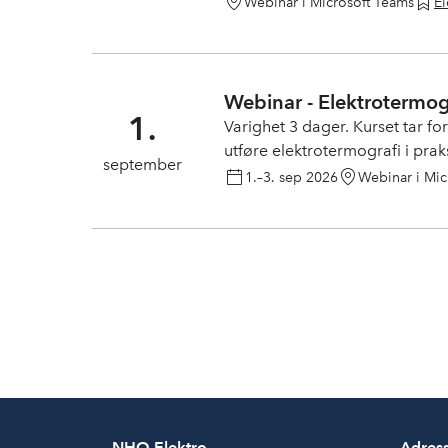
Webinar i Microsoft Teams
El
Webinar - Elektrotermo
1.
Varighet 3 dager. Kurset tar f
utføre elektrotermografi i prak
september
bestå, både den teoretiske og
1.–3. sep 2026
Webinar i Mic
slutten av dag 3, eller etter avt
NHO Elektro
Adres