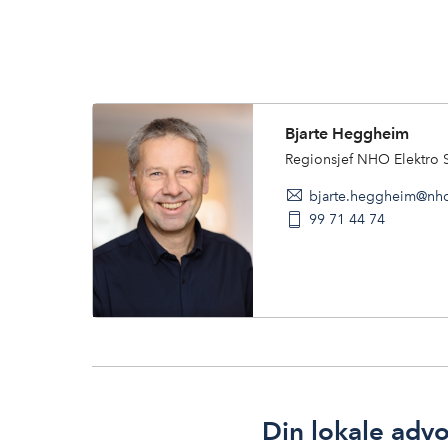
Bjarte Heggheim
Regionsjef NHO Elektro 
bjarte.heggheim@nh
99 71 44 74
Din lokale adv