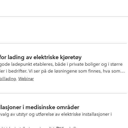
for lading av elektriske kjøretøy
gode ladepunkt etableres, både i private boliger og i større
er i bedrifter. Vi ser på de løsningene som finnes, hva som
uasjoner og hva regelverket (NEK400 og standarder)
billading
,
Webinar
g bygger på NEK400:2026.
llasjoner i medisinske områder
valg av utstyr og utførelse av elektriske installasjoner i