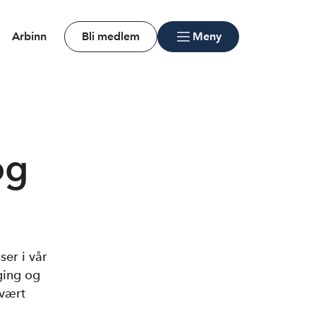
Arbinn
Bli medlem
Meny
og
er i vår
ging og
 vært