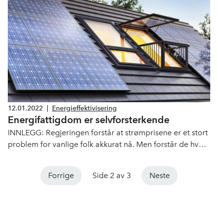
det bevilges én milliard kroner til slik støtte.
12.01.2022
|
Energieffektivisering
Energifattigdom er selvforsterkende
INNLEGG: Regjeringen forstår at strømprisene er et stort
problem for vanlige folk akkurat nå. Men forstår de hva
som skal til for at problemet ikke blir varig, skriver Nelfo,
Norsk Varmepumpeforening og Elektroforeningen i
Forrige
Side 2 av 3
Neste
dette innlegget.