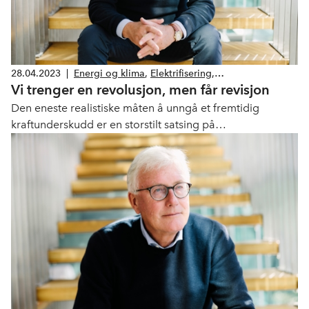
28.04.2023
|
Energi og klima
,
Elektrifisering
,
Vi trenger en revolusjon, men får revisjon
Energieffektivisering
Den eneste realistiske måten å unngå et fremtidig
kraftunderskudd er en storstilt satsing på
energieffektivisering og lokal energiproduksjon. Da må
Enova gjøre mer enn de har planlagt, skriver Tore
Strandskog fra Nelfo i dette innlegget.