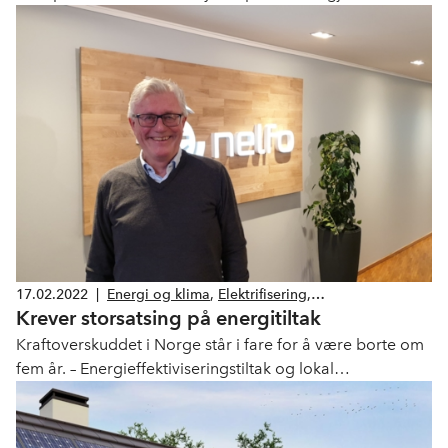
grep.
17.02.2022
|
Energi og klima
,
Elektrifisering
,
Krever storsatsing på energitiltak
Energieffektivisering
Kraftoverskuddet i Norge står i fare for å være borte om
fem år. – Energieffektiviseringstiltak og lokal
strømproduksjon kan bidra til å bøte på dette, men da
må regjeringen handle, sier Tore Strandskog i Nelfo.
Sammen med 26 andre organisasjoner krever Nelfo at