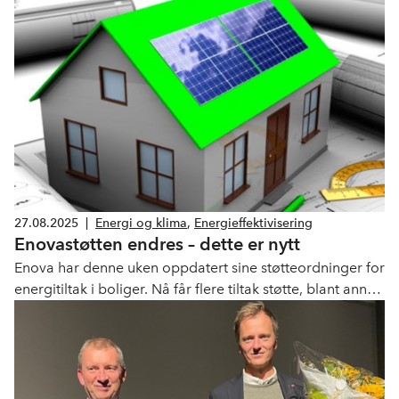
27.08.2025
|
Energi og klima
,
Energieffektivisering
Enovastøtten endres – dette er nytt
Enova har denne uken oppdatert sine støtteordninger for
energitiltak i boliger. Nå får flere tiltak støtte, blant annet
luft til vann-varmepumper og ventilasjonsanlegg. Les
mer om hva som er nytt.