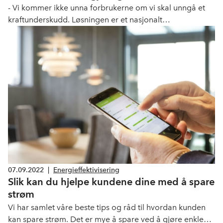
- Vi kommer ikke unna forbrukerne om vi skal unngå et
kraftunderskudd. Løsningen er et nasjonalt
energieffektiviseringsløft i bygg, samt å satse mer på
varmepumper og solceller, sier Tore Strandskog i Nelfo.
07.09.2022
|
Energieffektivisering
Slik kan du hjelpe kundene dine med å spare
strøm
Vi har samlet våre beste tips og råd til hvordan kunden
kan spare strøm. Det er mye å spare ved å gjøre enkle