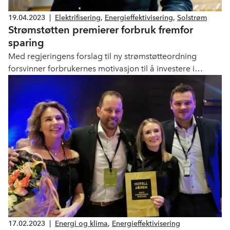
19.04.2023
|
Elektrifisering
,
Energieffektivisering
,
Solstrøm
Strømstøtten premierer forbruk fremfor
sparing
Med regjeringens forslag til ny strømstøtteordning
forsvinner forbrukernes motivasjon til å investere i
energieffektivisering og justere strømforbruket. Det
mener vi er feil når vi vet at om noen år risikerer vi å
måtte rasjonere på strømmen, skriver Tore Strandskog i
dette innlegget.
17.02.2023
|
Energi og klima
,
Energieffektivisering