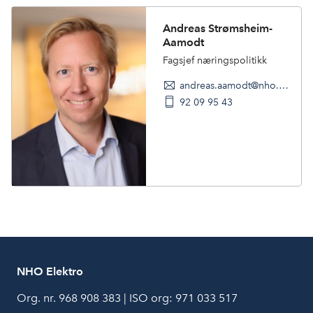
Andreas Strømsheim-
Aamodt
Fagsjef næringspolitikk
andreas.aamodt@nho.no
92 09 95 43
NHO Elektro
Org. nr. 968 908 383 | ISO org: 971 033 517