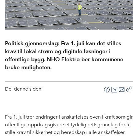
Politisk gjennomslag: Fra 1. juli kan det stilles
krav til lokal strøm og digitale løsninger i
offentlige bygg. NHO Elektro ber kommunene
bruke muligheten.
Del denne siden:
F
L
E
Kop
a
i
-
len
c
n
p
e
k
o
Fra 1. juli trer endringer i anskaffelsesloven i kraft som gir
b
e
s
offentlige oppdragsgivere et tydelig rettsgrunnlag for å
o
d
t
stille krav til sikkerhet og beredskap i alle anskaffelser.
o
I