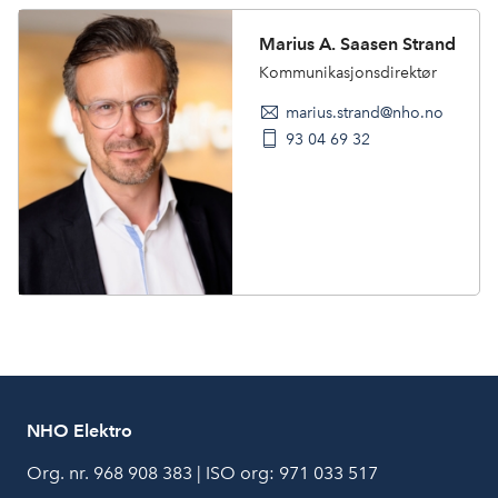
Marius A. Saasen Strand
Kommunikasjonsdirektør
marius.strand@nho.no
93 04 69 32
NHO Elektro
Org. nr. 968 908 383 | ISO org: 971 033 517