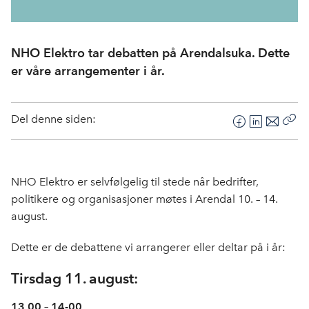
NHO Elektro tar debatten på Arendalsuka. Dette
er våre arrangementer i år.
Del denne siden:
F
L
E
Kop
a
i
-
len
c
n
p
e
k
o
NHO Elektro er selvfølgelig til stede når bedrifter,
b
e
s
politikere og organisasjoner møtes i Arendal 10. – 14.
o
d
t
august.
o
I
k
n
Dette er de debattene vi arrangerer eller deltar på i år:
Tirsdag 11. august:
13.00 – 14-00