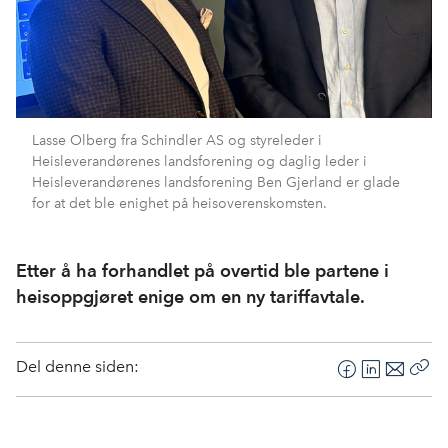
Lasse Olberg fra Schindler AS og styreleder i
Heisleverandørenes landsforening og daglig leder i
Heisleverandørenes landsforening Ben Gjerland er glade
for at det ble enighet på heisoverenskomsten.
Etter å ha forhandlet på overtid ble partene i
heisoppgjøret enige om en ny tariffavtale.
Del denne siden:
F
L
E
Kop
a
i
-
len
c
n
p