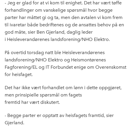
e
k
o
- Jeg er glad for at vi kom til enighet. Det har vært tøffe
b
e
s
forhandlinger om vanskelige spørsmål hvor begge
o
d
t
parter har måttet gi og ta, men den avtalen vi kom frem
o
I
til ivaretar både bedriftenes og de ansattes behov på en
k
n
god måte, sier Ben Gjerland, daglig leder
i Heisleverandørenes landsforening/NHO Elektro.
På overtid torsdag natt ble Heisleverandørenes
landsforening/NHO Elektro og Heismontørenes
Fagforening/EL og IT Forbundet enige om Overenskomst
for heisfaget.
Det har ikke vært forhandlet om lønn i dette oppgjøret,
men prinsipielle spørsmål om fagets
fremtid har vært diskutert.
- Begge parter er opptatt av heisfagets framtid, sier
Gjerland.