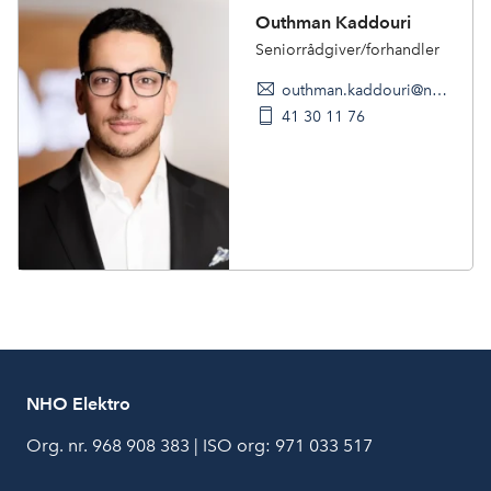
Outhman Kaddouri
Seniorrådgiver/forhandler
outhman.kaddouri@nho.no
41 30 11 76
NHO Elektro
Org. nr. 968 908 383 | ISO org: 971 033 517