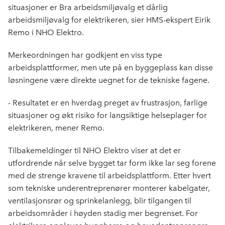
o
d
t
situasjoner er Bra arbeidsmiljøvalg et dårlig
o
I
arbeidsmiljøvalg for elektrikeren, sier HMS-ekspert Eirik
k
n
Remo i NHO Elektro.
Merkeordningen har godkjent en viss type
arbeidsplattformer, men ute på en byggeplass kan disse
løsningene være direkte uegnet for de tekniske fagene.
- Resultatet er en hverdag preget av frustrasjon, farlige
situasjoner og økt risiko for langsiktige helseplager for
elektrikeren, mener Remo.
Tilbakemeldinger til NHO Elektro viser at det er
utfordrende når selve bygget tar form ikke lar seg forene
med de strenge kravene til arbeidsplattform. Etter hvert
som tekniske underentreprenører monterer kabelgater,
ventilasjonsrør og sprinkelanlegg, blir tilgangen til
arbeidsområder i høyden stadig mer begrenset. For