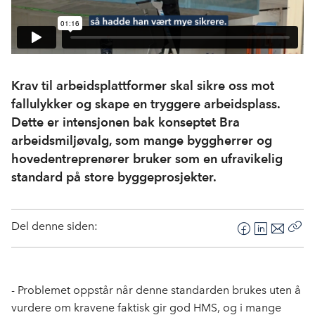
Krav til arbeidsplattformer skal sikre oss mot
fallulykker og skape en tryggere arbeidsplass.
Dette er intensjonen bak konseptet Bra
arbeidsmiljøvalg, som mange byggherrer og
hovedentreprenører bruker som en ufravikelig
standard på store byggeprosjekter.
Del denne siden:
F
L
E
Kop
a
i
-
len
c
n
p
e
k
o
- Problemet oppstår når denne standarden brukes uten å
b
e
s
vurdere om kravene faktisk gir god HMS, og i mange