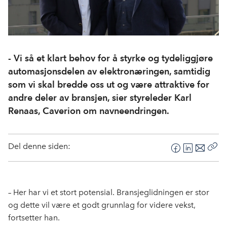
- Vi så et klart behov for å styrke og tydeliggjøre
automasjonsdelen av elektronæringen, samtidig
som vi skal bredde oss ut og være attraktive for
andre deler av bransjen, sier styreleder Karl
Renaas, Caverion om navneendringen.
Del denne siden:
F
L
E
Kop
a
i
-
len
c
n
p
e
k
o
– Her har vi et stort potensial. Bransjeglidningen er stor
b
e
s
og dette vil være et godt grunnlag for videre vekst,
o
d
t
fortsetter han.
o
I