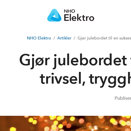
NHO Elektro
Artikler
Gjør julebordet til en suks
Gjør julebordet
trivsel, try
Publise