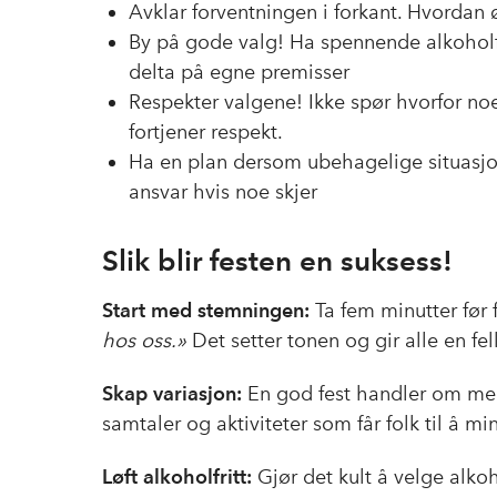
Avklar forventningen i forkant. Hvordan 
By på gode valg! Ha spennende alkoholfri
delta på egne premisser
Respekter valgene! Ikke spør hvorfor noe
fortjener respekt.
Ha en plan dersom ubehagelige situasjo
ansvar hvis noe skjer
Slik blir festen en suksess!
Start med stemningen:
Ta fem minutter før f
hos oss.»
Det setter tonen og gir alle en fel
Skap variasjon:
En god fest handler om mer 
samtaler og aktiviteter som får folk til å mi
Løft alkoholfritt:
Gjør det kult å velge alkoho