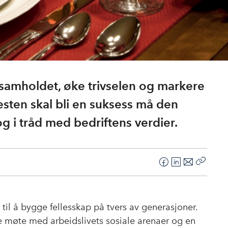
e samholdet, øke trivselen og markere
esten skal bli en suksess må den
g i tråd med bedriftens verdier.
F
L
E
Kopier
a
i
-
lenke
c
n
p
e
k
o
 til å bygge fellesskap på tvers av generasjoner.
b
e
s
e møte med arbeidslivets sosiale arenaer og en