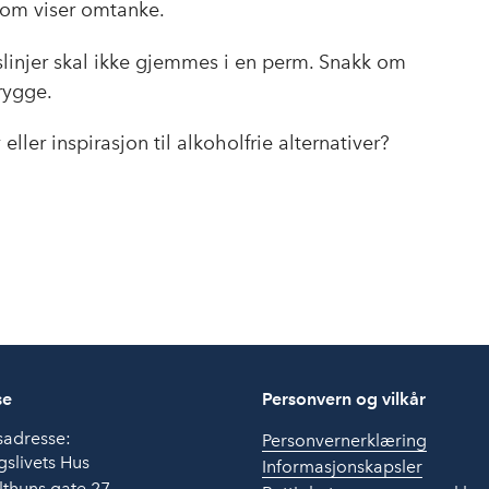
som viser omtanke.
linjer skal ikke gjemmes i en perm. Snakk om
rygge.
ller inspirasjon til alkoholfrie alternativer?
se
Personvern og vilkår
sadresse:
Personvernerklæring
slivets Hus
Informasjonskapsler
thuns gate 27