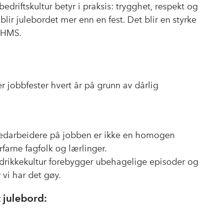
o
d
t
edriftskultur betyr i praksis: trygghet, respekt og
o
I
 blir julebordet mer enn en fest. Det blir en styrke
k
n
i HMS.
 jobbfester hvert år på grunn av dårlig
 Medarbeidere på jobben er ikke en homogen
rfarne fagfolk og lærlinger.
 drikkekultur forebygger ubehagelige episoder og
 vi har det gøy.
t julebord: