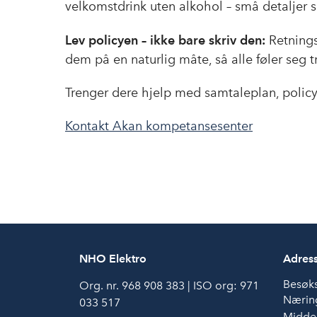
velkomstdrink uten alkohol – små detaljer 
Lev policyen – ikke bare skriv den:
Retnings
dem på en naturlig måte, så alle føler seg t
Trenger dere hjelp med samtaleplan, policy e
Kontakt Akan kompetansesenter
NHO Elektro
Adres
Besøk
Org. nr. 968 908 383 | ISO org: 971
Næring
033 517
Middel