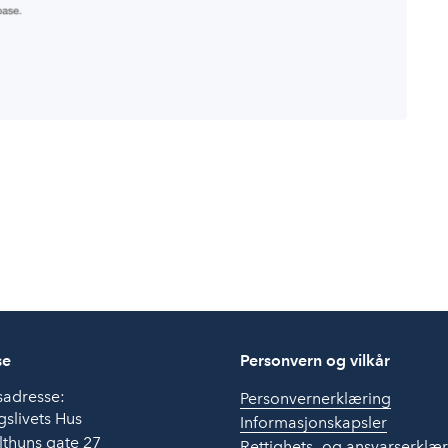
se
Personvern og vilkår
sadresse:
Personvernerklæring
slivets Hus
Informasjonskapsler
thuns gate 27
Rettighets- og ansvarserklæ