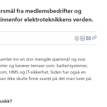
ørsmål fra medlemsbedrifter og
 innenfor elektroteknikkens verden.
F
L
E
Kopier
a
i
-
lenke
c
n
p
e
k
o
 samlet inn en stor mengde spørsmål og svar.
b
e
s
erter og berører temaer som: batterisystemer,
o
d
t
ekom, HMS og IT-sikkerhet. Siden har også en
o
I
n ikke skulle finne svaret på det man lurer på.
k
n
knikk?