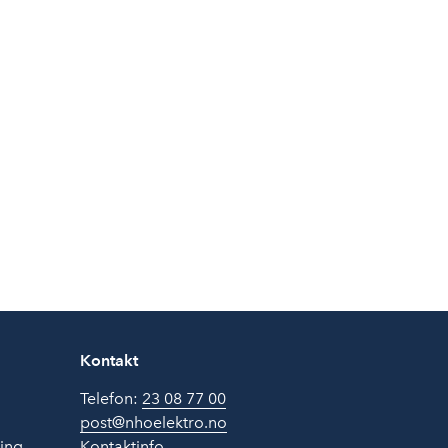
Kontakt
Telefon:
23 08 77 00
post@nhoelektro.no
ring
Kontaktinfo