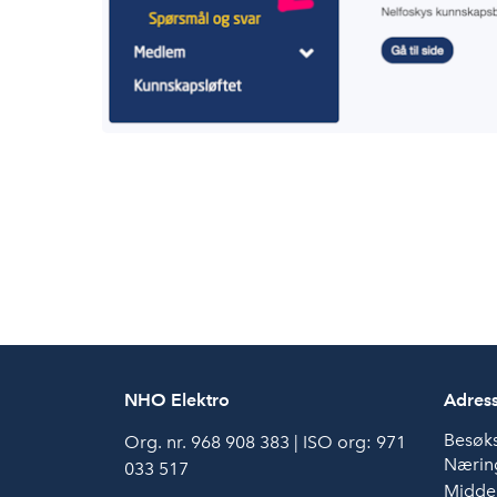
NHO Elektro
Adres
Besøk
Org. nr. 968 908 383 | ISO org: 971
Næring
033 517
Middel