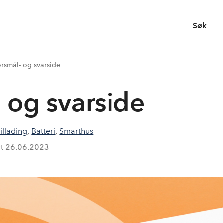
Søk
rsmål- og svarside
 og svarside
illading
,
Batteri
,
Smarthus
rt
26.06.2023