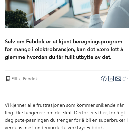
Selv om Febdok er et kjent beregningsprogram
for mange i elektrobransjen, kan det være lett å
glemme hvordan du får fullt utbytte av det.
Elflix
,
Febdok
F
L
E
Kop
a
i
-
len
c
n
p
e
k
o
Vi kjenner alle frustrasjonen som kommer snikende når
b
e
s
ting ikke fungerer som det skal. Derfor er vi her, for å gi
o
d
t
deg pute-pasningen du trenger for å bli en superbruker i
o
I
verdens mest undervurderte verktøy: Febdok.
k
n