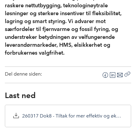
raskere nettutbygging, teknologinøytrale
løsninger og sterkere insentiver til fleksibilitet,
lagring og smart styring. Vi advarer mot
særfordeler til fjernvarme og fossil fyring, og
understreker betydningen av velfungerende
leverandørmarkeder, HMS, elsikkerhet og
forbrukernes valgfrihet.
Del denne siden:
F
L
E
Kop
a
i
-
len
c
n
p
Last ned
e
k
o
b
e
s
o
d
t
260317 Dok8 - Tiltak for mer effektiv og økonomisk utnyttelse av strømnettet.pdf
o
I
k
n