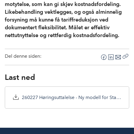
motytelse, som kan gi skjev kostnadsfordeling.
Likebehandling vektlegges, og også alminnelig
forsyning må kunne få tariffreduksjon ved
dokumentert fleksibilitet. Målet er effektiv
nettutnyttelse og rettferdig kostnadsfordeling.
Del denne siden:
F
L
E
Kop
a
i
-
len
c
n
p
Last ned
e
k
o
b
e
s
o
d
t
260227 Høringsuttalelse - Ny modell for Statnetts tariffer.pdf
o
I
k
n