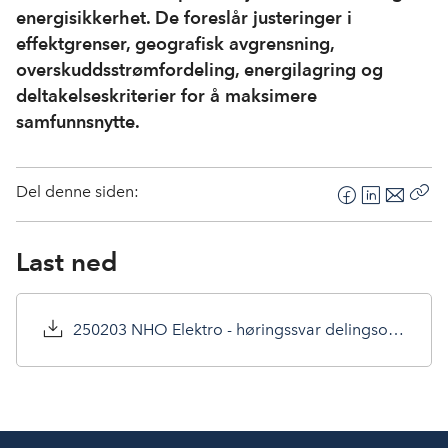
energisikkerhet. De foreslår justeringer i
effektgrenser, geografisk avgrensning,
overskuddsstrømfordeling, energilagring og
deltakelseskriterier for å maksimere
samfunnsnytte.
Del denne siden:
F
L
E
Kop
a
i
-
len
c
n
p
Last ned
e
k
o
b
e
s
o
d
t
250203 NHO Elektro - høringssvar delingsordning fornybar kraft.pdf
o
I
k
n