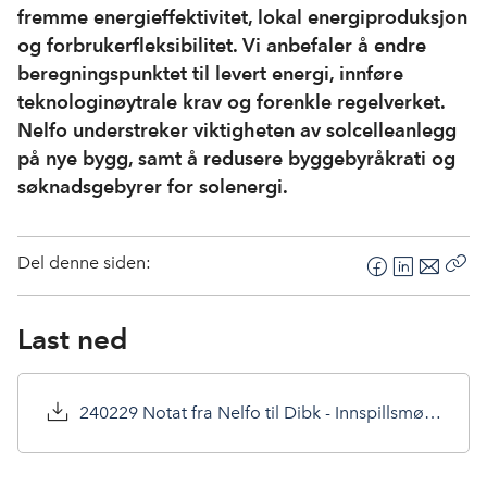
fremme energieffektivitet, lokal energiproduksjon
og forbrukerfleksibilitet. Vi anbefaler å endre
beregningspunktet til levert energi, innføre
teknologinøytrale krav og forenkle regelverket.
Nelfo understreker viktigheten av solcelleanlegg
på nye bygg, samt å redusere byggebyråkrati og
søknadsgebyrer for solenergi.
Del denne siden:
F
L
E
Kop
a
i
-
len
c
n
p
Last ned
e
k
o
b
e
s
o
d
t
240229 Notat fra Nelfo til Dibk - Innspillsmøte 4. mars 2024 om nye energiregler.pdf
o
I
k
n