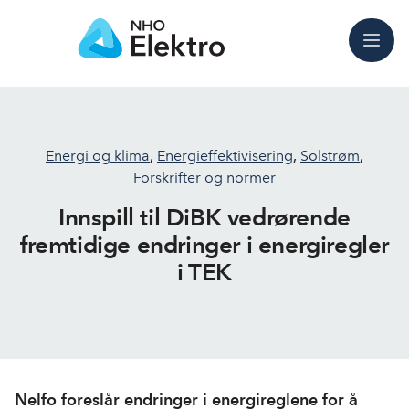
Meny
Energi og klima
,
Energieffektivisering
,
Solstrøm
,
Forskrifter og normer
Innspill til DiBK vedrørende
fremtidige endringer i energiregler
i TEK
Nelfo foreslår endringer i energireglene for å