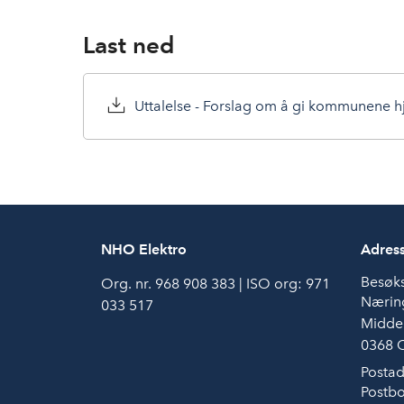
Last ned
NHO Elektro
Adres
Besøk
Org. nr. 968 908 383 | ISO org: 971
Næring
033 517
Middel
0368 
Postad
Postbo