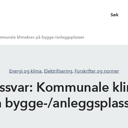
Søk
mmunale klimakrav på bygge-/anleggsplasser
Energi og klima
,
Elektrifisering
,
Forskrifter og normer
ssvar: Kommunale kl
 bygge-/anleggsplas