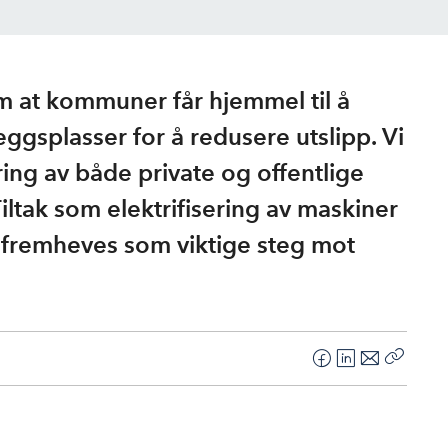
m at kommuner får hjemmel til å
leggsplasser for å redusere utslipp. Vi
ring av både private og offentlige
 Tiltak som elektrifisering av maskiner
r fremheves som viktige steg mot
F
L
E
Kopier
a
i
-
lenke
c
n
p
e
k
o