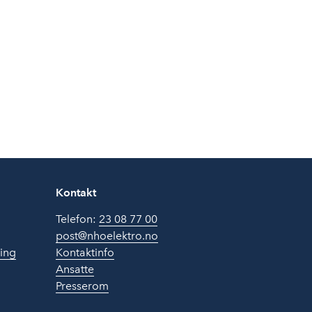
Kontakt
Telefon:
23 08 77 00
post@nhoelektro.no
ring
Kontaktinfo
Ansatte
Presserom