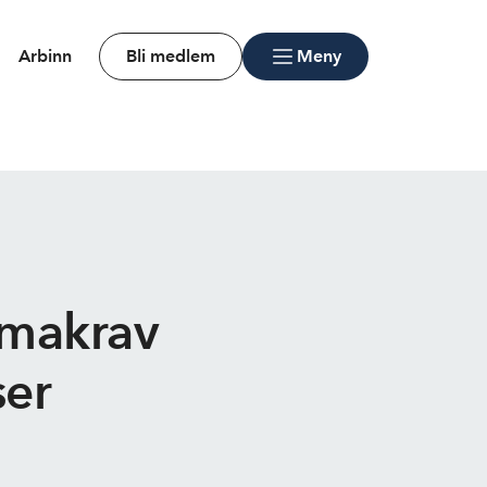
Arbinn
Bli medlem
Meny
imakrav
ser