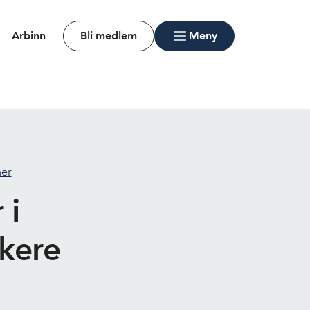
Arbinn
Bli medlem
Meny
mer
 i
skere