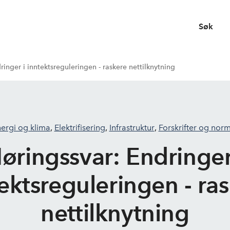
Søk
ringer i inntektsreguleringen - raskere nettilknytning
ergi og klima
,
Elektrifisering
,
Infrastruktur
,
Forskrifter og nor
øringssvar: Endringer
ektsreguleringen - ra
nettilknytning