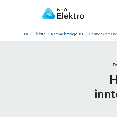
NHO Elektro
Rammebetingelser
Høringssvar: End
En
H
innt