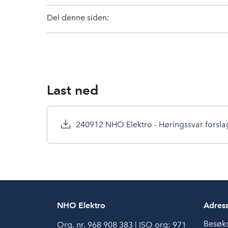
Del denne siden:
Last ned
240912 NHO Elektro - Høringssvar forslag 
NHO Elektro
Adres
Besøk
Org. nr. 968 908 383 | ISO org: 971