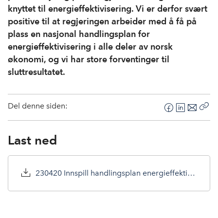
knyttet til energieffektivisering. Vi er derfor svært
positive til at regjeringen arbeider med å få på
plass en nasjonal handlingsplan for
energieffektivisering i alle deler av norsk
økonomi, og vi har store forventinger til
sluttresultatet.
Del denne siden:
F
L
E
Kop
a
i
-
len
c
n
p
Last ned
e
k
o
b
e
s
o
d
t
230420 Innspill handlingsplan energieffektivisering.pdf
o
I
k
n