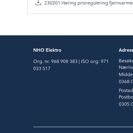
230201 Høring prisregulering fjernvarme 
NHO Elektro
Adres
Besøk
Org. nr. 968 908 383 | ISO org: 971
Næring
033 517
Middel
0368 
Postad
Postbo
0305 