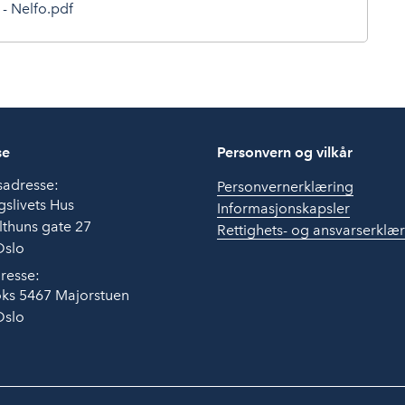
- Nelfo.pdf
se
Personvern og vilkår
sadresse:
Personvernerklæring
slivets Hus
Informasjonskapsler
thuns gate 27
Rettighets- og ansvarserklæ
Oslo
resse:
ks 5467 Majorstuen
Oslo