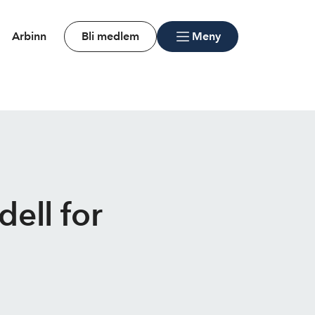
Arbinn
Bli medlem
Meny
ell for