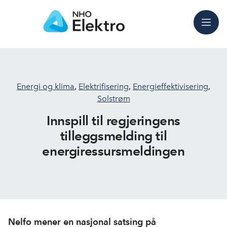
Meny
Energi og klima
,
Elektrifisering
,
Energieffektivisering
,
Solstrøm
Innspill til regjeringens
tilleggsmelding til
energiressursmeldingen
Nelfo mener en nasjonal satsing på