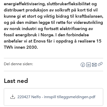
energieffektivisering, sluttbrukerfleksibilitet og
distribuert produksjon av solkraft på kort tid vil
kunne gi et stort og viktig bidrag til kraftbalansen,
og på den måten legge til rette for videreutvikling
av norsk industri og fortsatt elektrifisering av
fossil energibruk i Norge. I den forbindelse
anbefaler vi at Enova får i oppdrag å realisere 15
TWh innen 2030.
Del denne siden:
F
L
E
Kop
a
i
-
len
c
n
p
Last ned
e
k
o
b
e
s
o
d
t
220427 Nelfo - innspill tilleggsmeldingen.pdf
o
I