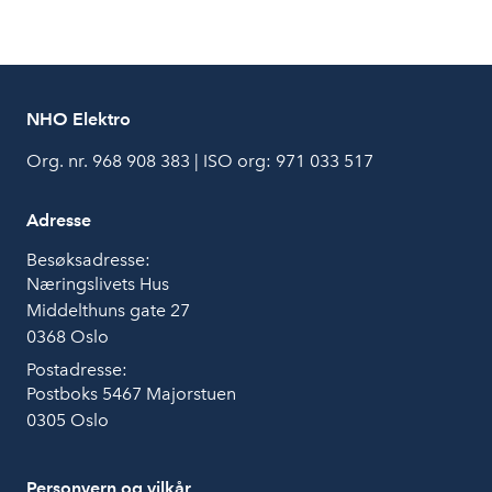
k
n
NHO Elektro
Org. nr. 968 908 383 | ISO org: 971 033 517
Adresse
Besøksadresse:
Næringslivets Hus
Middelthuns gate 27
0368 Oslo
Postadresse:
Postboks 5467 Majorstuen
0305 Oslo
Personvern og vilkår