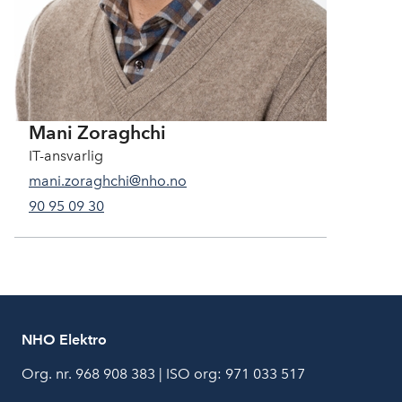
Mani Zoraghchi
IT-ansvarlig
mani.zoraghchi@nho.no
90 95 09 30
NHO Elektro
Org. nr. 968 908 383 | ISO org: 971 033 517